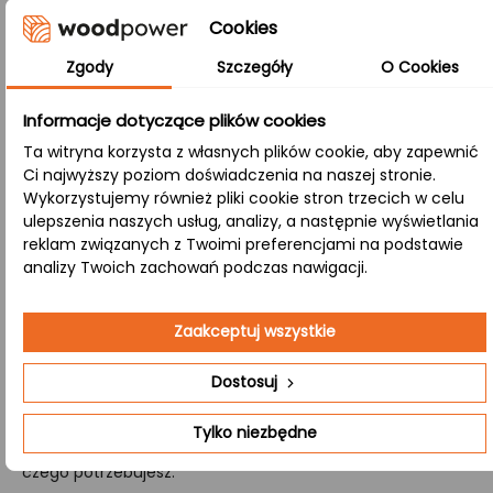
Technologia polegająca na precyzyjnym łączeniu krótkich
Cookies
lameli (ok. 4 cm) zarówno wzdłuż, jak i wszerz. Dzięki temu
uzyskujemy materiał wyjątkowo stabilny oraz odporny na
Zgody
Szczegóły
O Cookies
pęknięcia i deformacje.
Informacje dotyczące plików cookies
A/B:
Ta witryna korzysta z własnych plików cookie, aby zapewnić
Strona A (górna) charakteryzuje się jednolitą
Ci najwyższy poziom doświadczenia na naszej stronie.
powierzchnią bez widocznych sęków, podczas gdy strona
Wykorzystujemy również pliki cookie stron trzecich w celu
B (dolna) prezentuje naturalne sęki, zróżnicowaną
ulepszenia naszych usług, analizy, a następnie wyświetlania
kolorystykę oraz delikatne przebarwienia.
reklam związanych z Twoimi preferencjami na podstawie
analizy Twoich zachowań podczas nawigacji.
Nasza firma specjalizuje się w wycenie i produkcji
Zaakceptuj wszystkie
kompletnych zestawów schodów drewnianych. Jeśli
potrzebujesz schodów wykonanych na zamówienie,
Dostosuj
obejmujących wszystkie elementy – od stopni i podstopni,
przez policzki aż po tralki – Jeśli chcesz otrzymać
Tylko niezbędne
szczegółową ofertę, wejdź na stronę
kontakt
i daj znać
czego potrzebujesz.