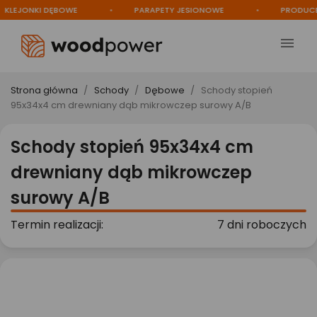
EJONKI DĘBOWE
PARAPETY JESIONOWE
PRODUCENT

Strona główna
Schody
Dębowe
Schody stopień
95x34x4 cm drewniany dąb mikrowczep surowy A/B
Schody stopień 95x34x4 cm
drewniany dąb mikrowczep
surowy A/B
Termin realizacji:
7 dni roboczych