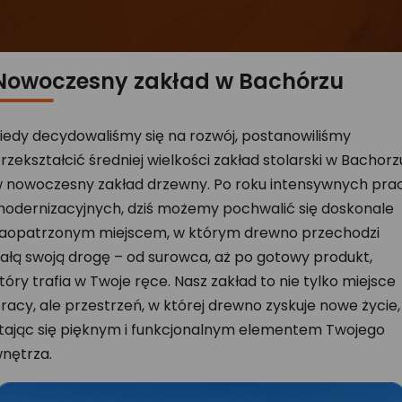
Nowoczesny zakład w Bachórzu
iedy decydowaliśmy się na rozwój, postanowiliśmy
rzekształcić średniej wielkości zakład stolarski w Bachorz
 nowoczesny zakład drzewny. Po roku intensywnych pra
odernizacyjnych, dziś możemy pochwalić się doskonale
aopatrzonym miejscem, w którym drewno przechodzi
ałą swoją drogę – od surowca, aż po gotowy produkt,
tóry trafia w Twoje ręce. Nasz zakład to nie tylko miejsce
racy, ale przestrzeń, w której drewno zyskuje nowe życie,
tając się pięknym i funkcjonalnym elementem Twojego
nętrza.