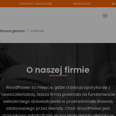
PARAPETY JESIONOWE
PRODUCENT
BLATY NA WYM

Strona główna
O firmie
.
O naszej firmie
WoodPower to miejsce, gdzie tradycja spotyka się z
nowoczesnością. Nasza firma powstała na fundamencie
wieloletniego doświadczenia w przetwórstwie drewna,
zdobywanego przez dekady. Choć WoodPower jest
stosunkowo młodą firmą, jej korzenie sięgają głęboko w