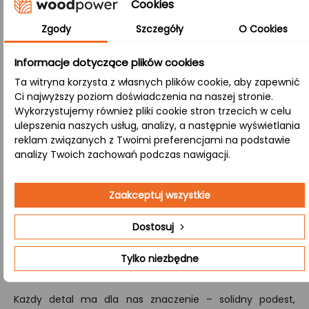
Cookies
zachowuje naturalny wygląd i spójną strukturę,
wyróżniając się wysoką odpornością na uszkodzenia
Zgody
Szczegóły
O Cookies
mechaniczne.
Informacje dotyczące plików cookies
B/B:
Ta witryna korzysta z własnych plików cookie, aby zapewnić
Obie strony blatu zachowują naturalny wygląd,
Ci najwyższy poziom doświadczenia na naszej stronie.
prezentując sęki i różnorodne przebarwienia, co nadaje
Wykorzystujemy również pliki cookie stron trzecich w celu
ulepszenia naszych usług, analizy, a następnie wyświetlania
mu wyjątkowy, rustykalny charakter.
reklam związanych z Twoimi preferencjami na podstawie
analizy Twoich zachowań podczas nawigacji.
Nasza firma specjalizuje się w wycenie i produkcji
kompletnych zestawów schodów drewnianych. Jeśli
Zaakceptuj wszystkie
potrzebujesz schodów wykonanych na zamówienie,
obejmujących wszystkie elementy – od stopni i podstopni,
Dostosuj
przez policzki aż po tralki – Jeśli chcesz otrzymać
szczegółową ofertę, wejdź na stronę
kontakt
i daj znać
Tylko niezbędne
czego potrzebujesz.
Każdy detal ma dla nas znaczenie – solidny podest,