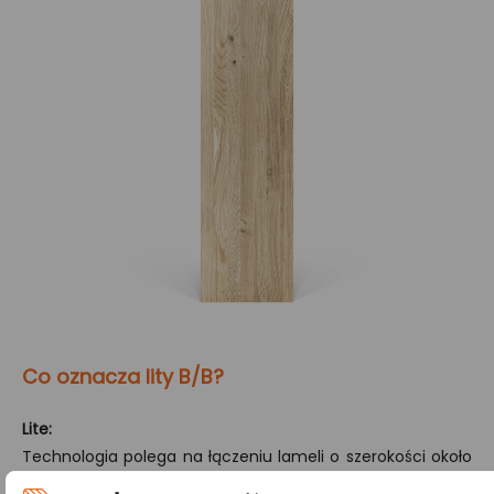
Co oznacza lity B/B?
Lite:
Technologia polega na łączeniu lameli o szerokości około
4 cm wyłącznie po ich szerokości. Dzięki temu drewno