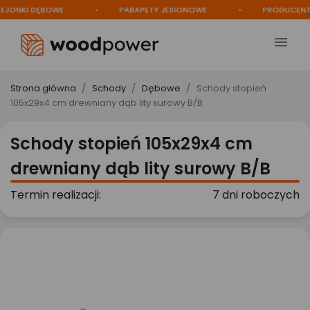
ONKI DĘBOWE
PARAPETY JESIONOWE
PRODUCENT

Strona główna
Schody
Dębowe
Schody stopień
105x29x4 cm drewniany dąb lity surowy B/B
Schody stopień 105x29x4 cm
drewniany dąb lity surowy B/B
Termin realizacji:
7 dni roboczych