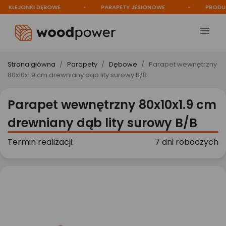
KLEJONKI DĘBOWE
PARAPETY JESIONOWE
PRODUCE

Strona główna
Parapety
Dębowe
Parapet wewnętrzny
80x10x1.9 cm drewniany dąb lity surowy B/B
Parapet wewnętrzny 80x10x1.9 cm
drewniany dąb lity surowy B/B
Termin realizacji:
7 dni roboczych