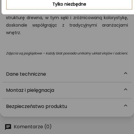
B/B:
Tylko niezbędne
W tej klasie obie strony blatu eksponują naturalną
strukturę drewna, w tym sęki i zróżnicowaną kolorystykę,
doskonale współgrając z tradycyjnymi aranżacjami
wnętrz.
Zdjęcia są poglądowe – każdy blat posiada unikalny układ słojów i odcieni.
Dane techniczne
Montaż i pielęgnacja
Bezpieczeństwo produktu
Komentarze (0)