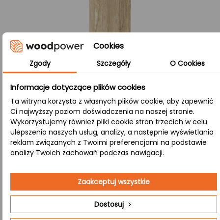
Cookies
Zgody
Szczegóły
O Cookies
Informacje dotyczące plików cookies
Ta witryna korzysta z własnych plików cookie, aby zapewnić
Ci najwyższy poziom doświadczenia na naszej stronie.
Co oznacza lity B/B?
Wykorzystujemy również pliki cookie stron trzecich w celu
ulepszenia naszych usług, analizy, a następnie wyświetlania
reklam związanych z Twoimi preferencjami na podstawie
Lite:
analizy Twoich zachowań podczas nawigacji.
Lamele drewniane (około 4 cm szerokości) są ze sobą
łączone tylko na szerokości, co gwarantuje jednorodny
wygląd oraz wyjątkową stabilność i odporność na
Zaakceptuj wszystkie
uszkodzenia mechaniczne, a także zapewnia trwałość
Dostosuj
całej konstrukcji.