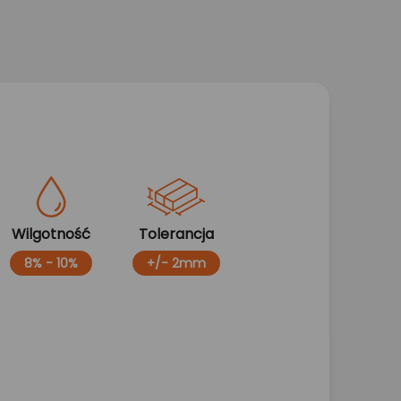
Wilgotność
Tolerancja
8% - 10%
+/- 2mm