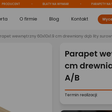
DUCENT
BLATY NA WYMIAR
PARAPETY NA WYMI
erta
O firmie
Blog
Kontakt
Wyce
rapet wewnętrzny 60x10x1.9 cm drewniany dąb lity surow
Parapet we
cm drewnia
A/B
Termin realizacji: