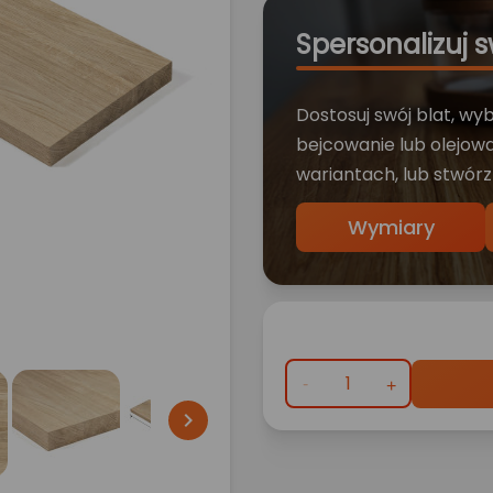
Spersonalizuj s
Dostosuj swój blat, wy
bejcowanie lub olejowa
wariantach, lub stwórz
Wymiary
