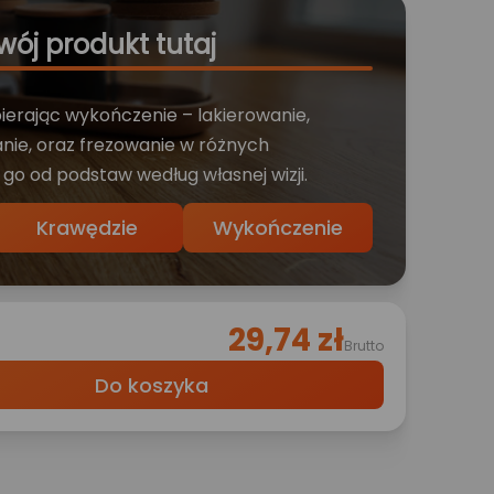
wój produkt tutaj
bierając wykończenie – lakierowanie,
nie, oraz frezowanie w różnych
 go od podstaw według własnej wizji.
Krawędzie
Wykończenie
29,74 zł
Brutto
Do koszyka