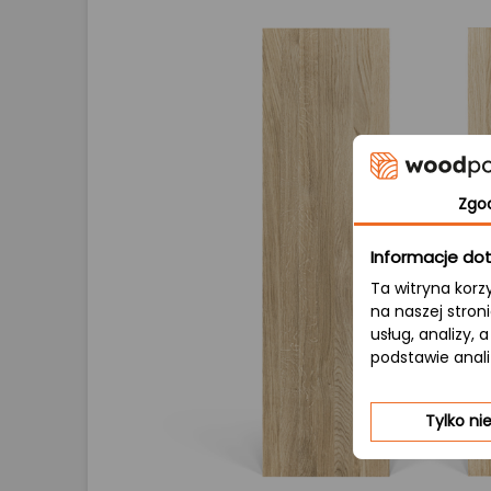
Zgo
Informacje dot
Ta witryna korz
na naszej stron
usług, analizy,
podstawie anal
Tylko n