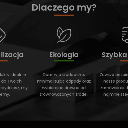
Dlaczego my?
lizacja
Ekologia
Szybka
ukty idealnie
Dbamy o środowisko,
Zawsze bezpi
 do Twoich
minimalizując odpady oraz
nasze produ
ecydujesz, my
wybierając drewno od
zamówienie do
ujemy.
zrównoważonych źródeł.
najmniejsze