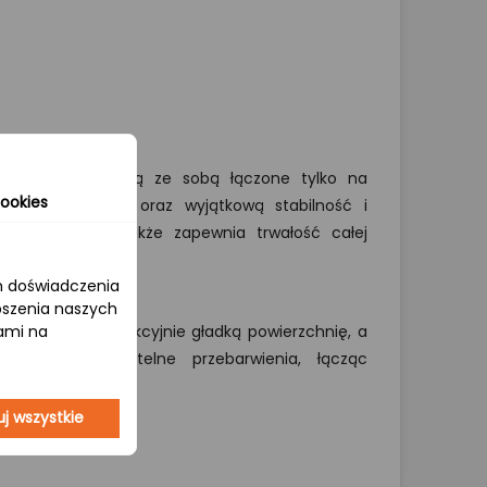
m szerokości) są ze sobą łączone tylko na
ookies
dnorodny wygląd oraz wyjątkową stabilność i
chaniczne, a także zapewnia trwałość całej
om doświadczenia
epszenia naszych
jami na
ona (A) ma perfekcyjnie gładką powierzchnię, a
lne sęki i subtelne przebarwienia, łącząc
turalnym stylem.
j wszystkie