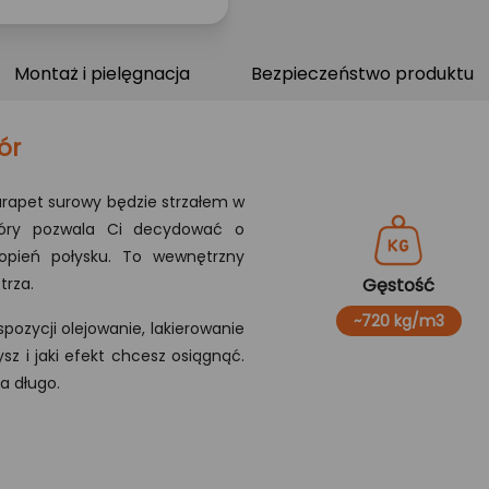
Montaż i pielęgnacja
Bezpieczeństwo produktu
ór
parapet surowy będzie strzałem w
który pozwala Ci decydować o
topień połysku. To wewnętrzny
trza.
Gęstość
~720 kg/m3
zycji olejowanie, lakierowanie
sz i jaki efekt chcesz osiągnąć.
a długo.