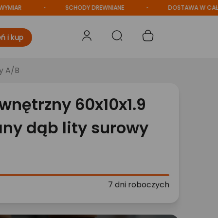
AR
SCHODY DREWNIANE
DOSTAWA W CAŁEJ PO
ń i kup
y A/B
wnętrzny 60x10x1.9
ny dąb lity surowy
7 dni roboczych