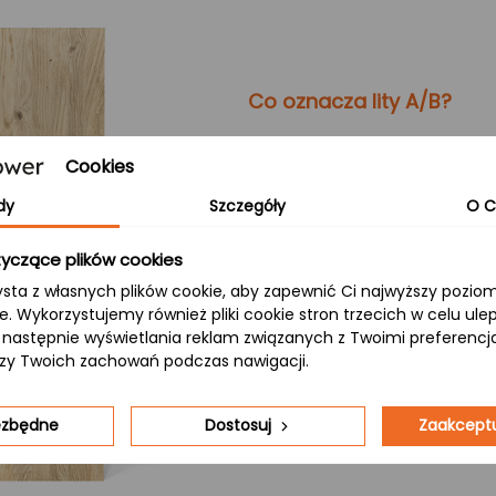
Co oznacza lity A/B?
Lite:
Cookies
Lamele drewniane (około 4 c
dy
Szczegóły
O C
szerokości, co gwarantuje je
odporność na uszkodzenia me
yczące plików cookies
konstrukcji.
ysta z własnych plików cookie, aby zapewnić Ci najwyższy pozi
A/B:
ie. Wykorzystujemy również pliki cookie stron trzecich w celu ul
 a następnie wyświetlania reklam związanych z Twoimi preferenc
Klasa ta oznacza, że górna str
izy Twoich zachowań podczas nawigacji.
dolna (B) zachowuje natura
nowoczesność z klasycznym, na
iezbędne
Dostosuj
Zaakceptu