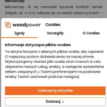
Mikrowczep:
Mikrowczep: W tej metodzie łączenie krótkich lameli
(klepek, ok. 4 cm) odbywa się na dwóch płaszczyznach –
po szerokości i długości – co gwarantuje stabilność
Cookies
konstrukcji, odporność na deformacje i zachowanie
naturalnego wyglądu drewna.
Zgody
Szczegóły
O Cookies
A/B:
Informacje dotyczące plików cookies
W tej klasie, jedna strona blatu (A) jest idealnie gładka,
Ta witryna korzysta z własnych plików cookie, aby zapewnić
natomiast strona B ujawnia naturalne sęki, co nadaje
Ci najwyższy poziom doświadczenia na naszej stronie.
produktowi wyjątkowy, kontrastowy charakter.
Wykorzystujemy również pliki cookie stron trzecich w celu
ulepszenia naszych usług, analizy, a następnie wyświetlania
reklam związanych z Twoimi preferencjami na podstawie
Zastosowanie:
analizy Twoich zachowań podczas nawigacji.
Łazienka
– Drewniana powierzchnia odporna na
Zaakceptuj wszystkie
wodę, nadająca wnętrzu ciepła i stylu. Blat
olejowany skutecznie zabezpiecza drewno przed
Dostosuj
działaniem wilgoci i zapewnia długowieczność.