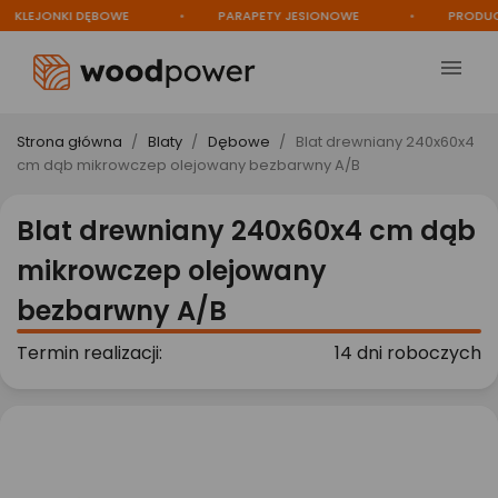
LEJONKI DĘBOWE
PARAPETY JESIONOWE
PRODUCEN

Strona główna
Blaty
Dębowe
Blat drewniany 240x60x4
cm dąb mikrowczep olejowany bezbarwny A/B
Blat drewniany 240x60x4 cm dąb
mikrowczep olejowany
bezbarwny A/B
Termin realizacji:
14 dni roboczych