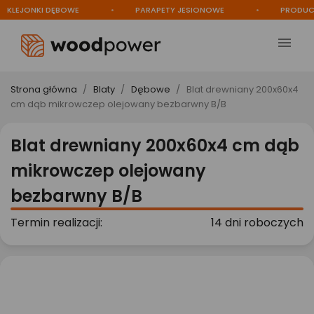
LEJONKI DĘBOWE
PARAPETY JESIONOWE
PRODUCENT

Strona główna
Blaty
Dębowe
Blat drewniany 200x60x4
cm dąb mikrowczep olejowany bezbarwny B/B
Blat drewniany 200x60x4 cm dąb
mikrowczep olejowany
bezbarwny B/B
Termin realizacji:
14 dni roboczych