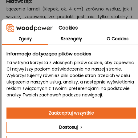
Mikrowczep:
Łączenie lameli (klepek, ok. 4 cm) zarówno wzdłuż, jak i
wszerz, zapewnia, że produkt jest nie tylko stabilny i
odporny na pękanie, ale również zachowuje autentyczną
Cookies
strukturę drewna.
Zgody
Szczegóły
O Cookies
B/B:
Zarówno strona górna, jak i dolna zachowują naturalne
Informacje dotyczące plików cookies
sęki i różnorodną kolorystykę, nadając blatowi tradycyjny i
Ta witryna korzysta z własnych plików cookie, aby zapewnić
autentyczny charakter, doskonale wpisujący się w
Ci najwyższy poziom doświadczenia na naszej stronie.
Wykorzystujemy również pliki cookie stron trzecich w celu
różnorodne aranżacje.
ulepszenia naszych usług, analizy, a następnie wyświetlania
reklam związanych z Twoimi preferencjami na podstawie
Zastosowanie:
analizy Twoich zachowań podczas nawigacji.
Zaakceptuj wszystkie
Sklepy i butiki
– Ekskluzywne drewniane elementy
wyposażenia, które podkreślają jakość
Dostosuj
prezentowanych produktów.