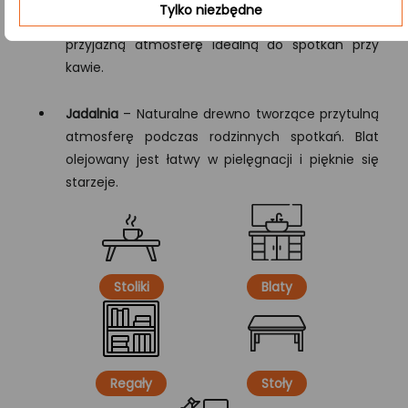
Tylko niezbędne
Kawiarnia
– Drewno olejowane, które tworzy
przyjazną atmosferę idealną do spotkań przy
kawie.
Jadalnia
– Naturalne drewno tworzące przytulną
atmosferę podczas rodzinnych spotkań. Blat
olejowany jest łatwy w pielęgnacji i pięknie się
starzeje.
Stoliki
Blaty
Regały
Stoły