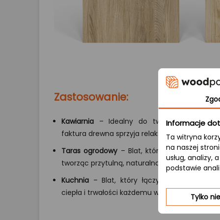
Zastosowanie:
Zgo
Kawiarnia
– Idealny do tworzenia przyjazne
Informacje dot
faktura drewna sprzyja relaksowi i swobodn
Ta witryna korz
na naszej stron
Taras ogrodowy
– Blat, który doskonale komp
usług, analizy,
tworząc przytulną, naturalną zadaszoną prze
podstawie anal
Kuchnia
– Blat, który łączy funkcjonalność
ciepła i trwałości każdemu wnętrzu, gdzie got
Tylko n