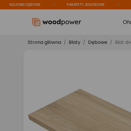
EJONKI DĘBOWE
PARAPETY JESIONOWE
PRODUC
Of
Strona główna
Blaty
Dębowe
Blat d