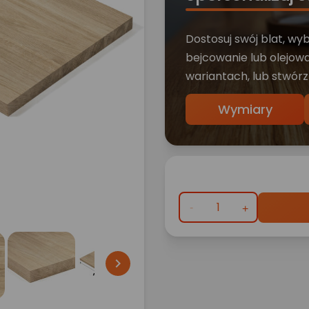
Dostosuj swój blat, wy
bejcowanie lub olejowa
wariantach, lub stwórz
Wymiary
