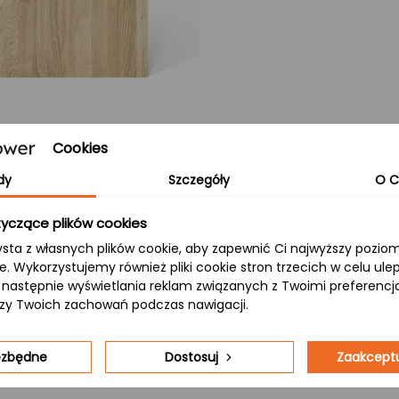
Cookies
dy
Szczegóły
O C
j atmosfery, gdzie naturalna
yczące plików cookies
ym rozmowom.
ysta z własnych plików cookie, aby zapewnić Ci najwyższy pozi
Biurka
ie. Wykorzystujemy również pliki cookie stron trzecich w celu ul
onuje się z zielenią i światłem,
 a następnie wyświetlania reklam związanych z Twoimi preferenc
strzeń do wypoczynku.
izy Twoich zachowań podczas nawigacji.
 z naturalnym stylem, dodając
owanie staje się przyjemnością.
iezbędne
Dostosuj
Zaakceptu
Blaty