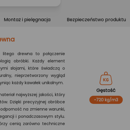
Montaż i pielęgnacja
Bezpieczeństwo produktu
rewna
 litego drewna to połączenie
ologią obróbki. Każdy element
nymi słojami, które świadczą o
uralny, nieprzetworzony wygląd
yniąc każdy kawałek unikalnym.
Gęstość
teriał najwyższej jakości, który
~720 kg/m3
tów. Dzięki precyzyjnej obróbce
 odporność na zmienne warunki,
legancji i ponadczasowym stylu.
którzy cenią zarówno techniczne