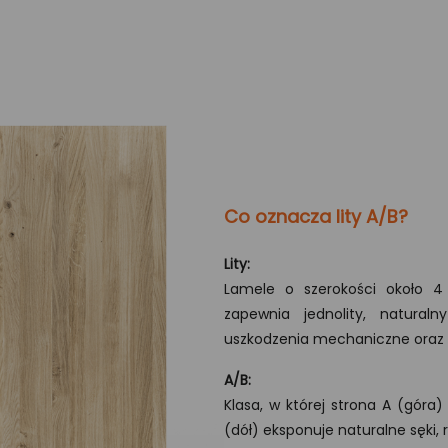
Co oznacza lity A/B?
Lity:
Lamele o szerokości około 4
zapewnia jednolity, natura
uszkodzenia mechaniczne oraz 
A/B:
Klasa, w której strona A (góra
(dół) eksponuje naturalne sęki, 