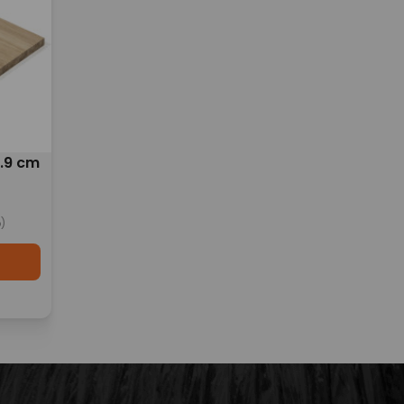
1.9 cm
)