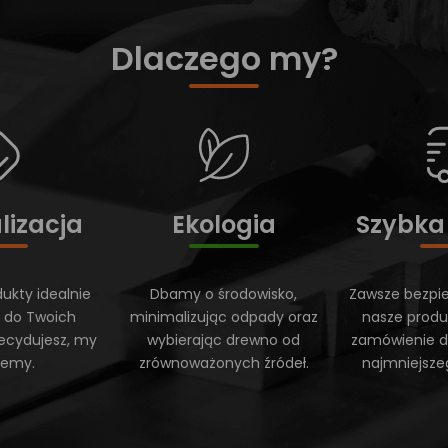
Dlaczego my?
lizacja
Ekologia
Szybka
ukty idealnie
Dbamy o środowisko,
Zawsze bezpi
 do Twoich
minimalizując odpady oraz
nasze produ
ecydujesz, my
wybierając drewno od
zamówienie do
ujemy.
zrównoważonych źródeł.
najmniejsze