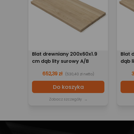
Blat drewniany 200x60x1.9
Blat 
cm dąb lity surowy A/B
dąb l
652,39 zł
3
(530,40 zł netto)
Do koszyka
Zobacz szczegóły
→