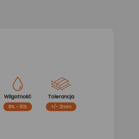
Wilgotność
Tolerancja
8% - 10%
+/- 2mm