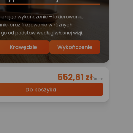
bierając wykończenie – lakierowanie,
nie, oraz frezowanie w różnych
 go od podstaw według własnej wizji.
Krawędzie
Wykończenie
552,61 zł
Brutto
Do koszyka