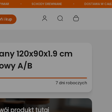
SCHODY DREWNIANE
DOSTAWA W CAŁEJ POLSC
ń i kup
any 120x90x1.9 cm
rowy A/B
7 dni roboczych
wój produkt tutaj