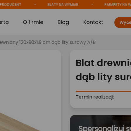
ENT
BLATY NA WYMIAR
PARAPETY NA WYMIAR
erta
O firmie
Blog
Kontakt
Wyce
rewniany 120x90x1.9 cm dąb lity surowy A/B
Blat drewni
dąb lity su
Termin realizacji:
Spersonalizuj s