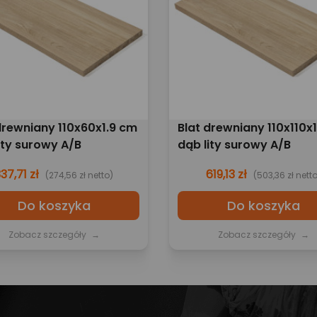
drewniany 110x60x1.9 cm
Blat drewniany 110x110x
ity surowy A/B
dąb lity surowy A/B
37,71 zł
619,13 zł
(274,56 zł netto)
(503,36 zł netto
Do koszyka
Do koszyka
Zobacz szczegóły
→
Zobacz szczegóły
→