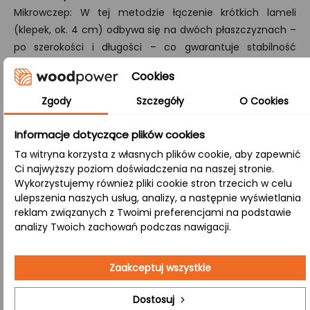
Mikrowczep: W tej metodzie łączenie krótkich lameli
(klepek, ok. 4 cm) odbywa się na dwóch płaszczyznach –
po szerokości i długości – co gwarantuje stabilność
konstrukcji, odporność na deformacje i zachowanie
Cookies
naturalnego wyglądu drewna.
Zgody
Szczegóły
O Cookies
B/B:
Obie powierzchnie (górna i dolna) eksponują naturalne
Informacje dotyczące plików cookies
cechy drewna, takie jak sęki i subtelne przebarwienia,
Ta witryna korzysta z własnych plików cookie, aby zapewnić
tworząc spójny efekt rustykalny, idealny do wnętrz
Ci najwyższy poziom doświadczenia na naszej stronie.
ceniących naturalność.
Wykorzystujemy również pliki cookie stron trzecich w celu
ulepszenia naszych usług, analizy, a następnie wyświetlania
reklam związanych z Twoimi preferencjami na podstawie
Zastosowanie:
analizy Twoich zachowań podczas nawigacji.
Jadalnia
– Centralny element aranżacji, który
Zaakceptuj wszystkie
podkreśla przytulność przestrzeni, idealny do
Dostosuj
rodzinnych posiłków i spotkań przy stole.