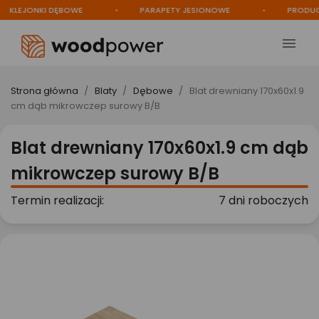
LEJONKI DĘBOWE
PARAPETY JESIONOWE
PRODUCEN

Strona główna
Blaty
Dębowe
Blat drewniany 170x60x1.9
cm dąb mikrowczep surowy B/B
Blat drewniany 170x60x1.9 cm dąb
mikrowczep surowy B/B
Termin realizacji:
7 dni roboczych