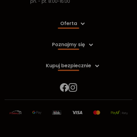
pn. - pt. 8:00-16:00
Oferta

Poznajmy się

Kupuj bezpiecznie
