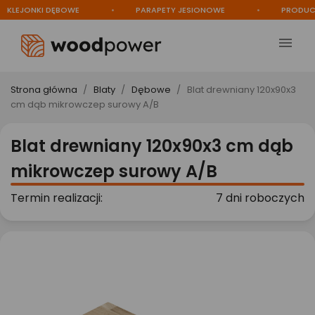
EJONKI DĘBOWE
PARAPETY JESIONOWE
PRODUCENT

Strona główna
Blaty
Dębowe
Blat drewniany 120x90x3
cm dąb mikrowczep surowy A/B
Blat drewniany 120x90x3 cm dąb
mikrowczep surowy A/B
Termin realizacji:
7 dni roboczych