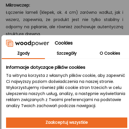
Mikrowczep:
Łączenie lameli (klepek, ok. 4 cm) zarówno wzdłuż, jak i
wszerz, zapewnia, że produkt jest nie tylko stabilny i
odporny na pękanie, ale również zachowuje autentyczną
strukturę drewna.
Cookies
A/B:
Klasa wykończenia, gdzie strona A zachowuje perfekcyjną
Zgody
Szczegóły
O Cookies
gładkość, a strona B prezentuje zdrowe sęki i naturalne
Informacje dotyczące plików cookies
przebarwienia, łącząc nowoczesny wygląd z tradycyjnymi
cechami drewna.
Ta witryna korzysta z własnych plików cookie, aby zapewnić
Ci najwyższy poziom doświadczenia na naszej stronie.
Wykorzystujemy również pliki cookie stron trzecich w celu
Zastosowanie:
ulepszenia naszych usług, analizy, a następnie wyświetlania
reklam związanych z Twoimi preferencjami na podstawie
analizy Twoich zachowań podczas nawigacji.
Biuro i przestrzenie komercyjne
– Funkcjonalny i
estetyczny blat w miejscu pracy podkreśla
Zaakceptuj wszystkie
profesjonalizm, tworząc inspirujące środowisko