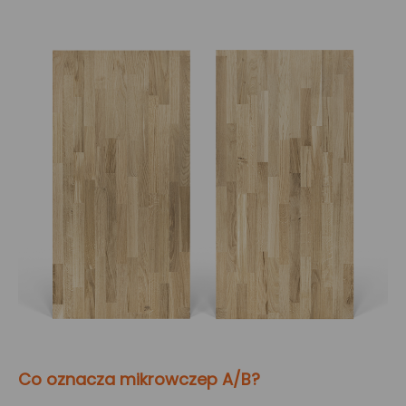
Co oznacza mikrowczep A/B?