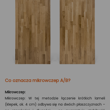
Co oznacza mikrowczep A/B?
Mikrowczep:
Mikrowczep: W tej metodzie łączenie krótkich lameli
(klepek, ok. 4 cm) odbywa się na dwóch płaszczyznach –