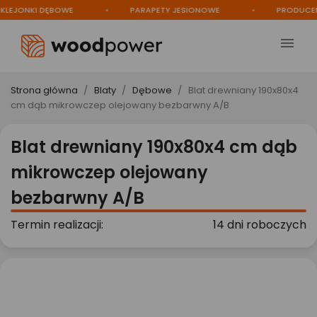
JONKI DĘBOWE
PARAPETY JESIONOWE
PRODUCENT

Strona główna
Blaty
Dębowe
Blat drewniany 190x80x4
cm dąb mikrowczep olejowany bezbarwny A/B
Blat drewniany 190x80x4 cm dąb
mikrowczep olejowany
bezbarwny A/B
Termin realizacji:
14 dni roboczych