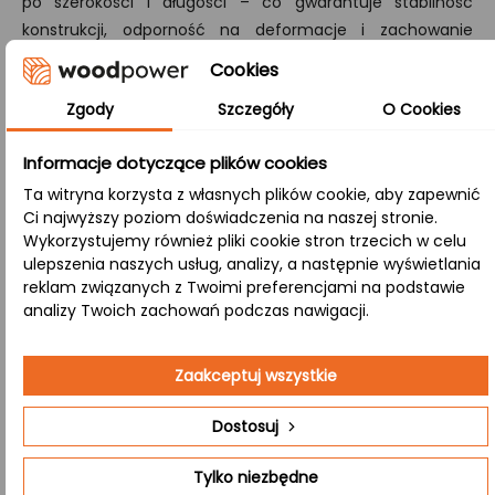
po szerokości i długości – co gwarantuje stabilność
konstrukcji, odporność na deformacje i zachowanie
naturalnego wyglądu drewna.
Cookies
A/B:
Zgody
Szczegóły
O Cookies
W tej klasie, jedna strona blatu (A) jest idealnie gładka,
natomiast strona B ujawnia naturalne sęki, co nadaje
Informacje dotyczące plików cookies
produktowi wyjątkowy, kontrastowy charakter.
Ta witryna korzysta z własnych plików cookie, aby zapewnić
Ci najwyższy poziom doświadczenia na naszej stronie.
Wykorzystujemy również pliki cookie stron trzecich w celu
Zastosowanie:
ulepszenia naszych usług, analizy, a następnie wyświetlania
reklam związanych z Twoimi preferencjami na podstawie
analizy Twoich zachowań podczas nawigacji.
Kawiarnia
– Drewno olejowane, które tworzy
przyjazną atmosferę idealną do spotkań przy
Zaakceptuj wszystkie
kawie.
Dostosuj
Jadalnia
– Naturalne drewno tworzące przytulną
atmosferę podczas rodzinnych spotkań. Blat
Tylko niezbędne
olejowany jest łatwy w pielęgnacji i pięknie się