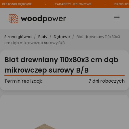
LEJONKI DĘBOWE
PARAPETY JESIONOWE
PRODUCEN

Strona główna
Blaty
Dębowe
Blat drewniany 110x80x3
cm dąb mikrowczep surowy B/B
Blat drewniany 110x80x3 cm dąb
mikrowczep surowy B/B
Termin realizacji:
7 dni roboczych