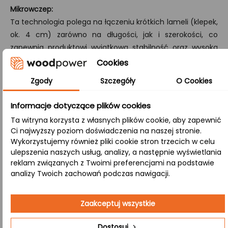
Mikrowczep:
Ta technologia polega na łączeniu krótkich lameli (klepek,
ok. 4 cm) zarówno na długości, jak i szerokości, co
zapewnia produktowi wyjątkową stabilność oraz wysoką
odporność na pękanie.
Cookies
Zgody
Szczegóły
O Cookies
B/B:
Obie strony blatu są wykończone w sposób naturalny –
Informacje dotyczące plików cookies
prezentują autentyczne sęki i przebarwienia, nadając
produktowi rustykalny, niepowtarzalny wygląd.
Ta witryna korzysta z własnych plików cookie, aby zapewnić
Ci najwyższy poziom doświadczenia na naszej stronie.
Wykorzystujemy również pliki cookie stron trzecich w celu
Zastosowanie:
ulepszenia naszych usług, analizy, a następnie wyświetlania
reklam związanych z Twoimi preferencjami na podstawie
analizy Twoich zachowań podczas nawigacji.
Restauracje
– Blat z naturalnego drewna w
restauracji dodaje autentycznego, rustykalnego
Zaakceptuj wszystkie
klimatu, który przyciąga gości swoją
niepowtarzalnością.
Dostosuj