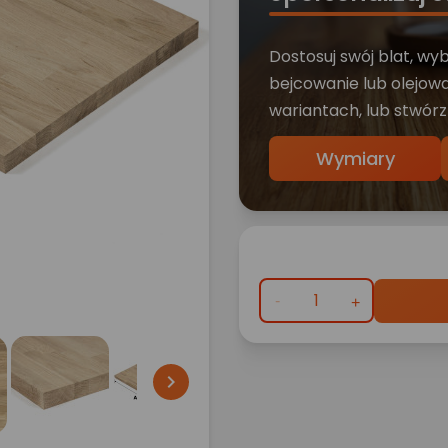
Dostosuj swój blat, wy
bejcowanie lub olejowa
wariantach, lub stwórz
Wymiary
