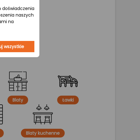
om doświadczenia
epszenia naszych
jami na
j wszystkie
Blaty
Ławki
Blaty kuchenne