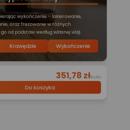
bierając wykończenie – lakierowanie,
nie, oraz frezowanie w różnych
 go od podstaw według własnej wizji.
Krawędzie
Wykończenie
351,78 zł
Brutto
Do koszyka