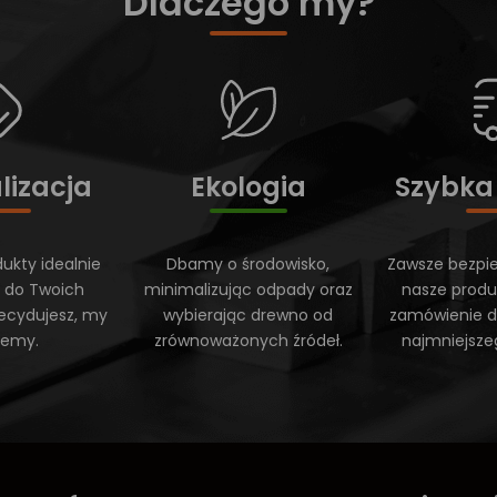
Dlaczego my?
lizacja
Ekologia
Szybka
ukty idealnie
Dbamy o środowisko,
Zawsze bezpi
 do Twoich
minimalizując odpady oraz
nasze produ
ecydujesz, my
wybierając drewno od
zamówienie do
ujemy.
zrównoważonych źródeł.
najmniejsze