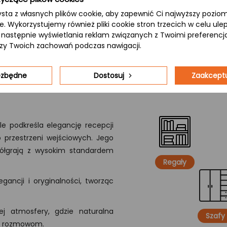
ysta z własnych plików cookie, aby zapewnić Ci najwyższy pozi
ie. Wykorzystujemy również pliki cookie stron trzecich w celu ul
 a następnie wyświetlania reklam związanych z Twoimi preferenc
izy Twoich zachowań podczas nawigacji.
iezbędne
Dostosuj
Zaakceptu
e podkreśla elegancję recepcji
 przestrzeni wejściowych. Jego
półgrają z wysokim standardem
Regały
gancji i oryginalności, tworząc
j atmosfery, gdzie naturalna
Szafy
ym rozmowom.