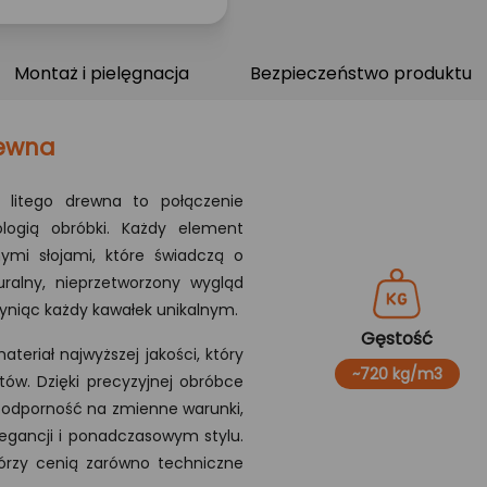
Montaż i pielęgnacja
Bezpieczeństwo produktu
rewna
 litego drewna to połączenie
ologią obróbki. Każdy element
nymi słojami, które świadczą o
uralny, nieprzetworzony wygląd
yniąc każdy kawałek unikalnym.
Gęstość
teriał najwyższej jakości, który
~720 kg/m3
tów. Dzięki precyzyjnej obróbce
 odporność na zmienne warunki,
legancji i ponadczasowym stylu.
którzy cenią zarówno techniczne