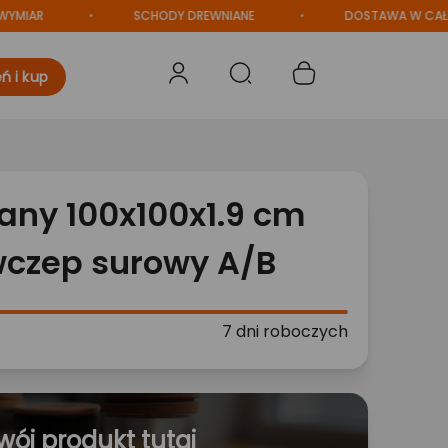
SCHODY DREWNIANE
DOSTAWA W CAŁEJ POLS
ń i kup
any 100x100x1.9 cm
czep surowy A/B
7 dni roboczych
wój produkt tutaj