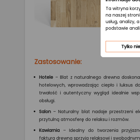
Ta witryna korz
na naszej stron
usług, analizy,
podstawie anal
Tylko n
Zastosowanie:
Hotele
– Blat z naturalnego drewna doskonal
hotelowych, wprowadzając ciepło i luksus do
trwałość i autentyczny wygląd idealnie ws
obsługi.
Salon
– Naturalny blat nadaje przestrzeni ele
przytulną atmosferę do relaksu i rozmów.
Kawiarnia
– Idealny do tworzenia przyjazne
faktura drewna sprzyja relaksowi i swobodn