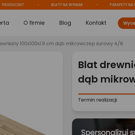
UCENT
BLATY NA WYMIAR
PARAPETY NA WYMIAR
erta
O firmie
Blog
Kontakt
Wyce
rewniany 100x100x1.9 cm dąb mikrowczep surowy A/B
Blat drewni
dąb mikrow
Termin realizacji:
Spersonalizuj s