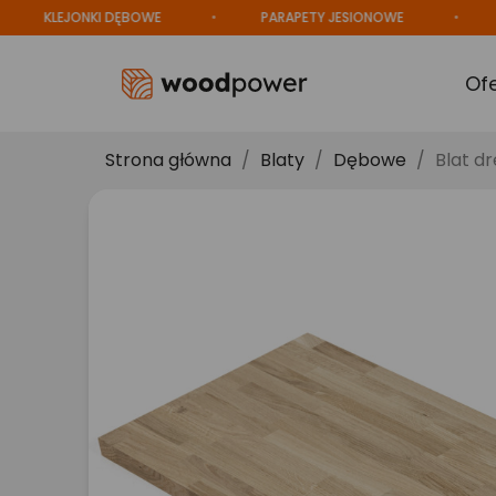
KLEJONKI DĘBOWE
PARAPETY JESIONOWE
PROD
Of
Strona główna
Blaty
Dębowe
Blat d