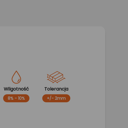
Wilgotność
Tolerancja
8% - 10%
+/- 2mm