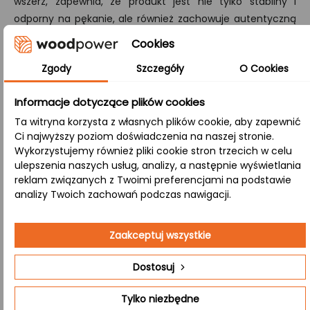
wszerz, zapewnia, że produkt jest nie tylko stabilny i
odporny na pękanie, ale również zachowuje autentyczną
strukturę drewna.
Cookies
A/B:
Zgody
Szczegóły
O Cookies
Klasa wykończenia, gdzie strona A zachowuje perfekcyjną
gładkość, a strona B prezentuje zdrowe sęki i naturalne
Informacje dotyczące plików cookies
przebarwienia, łącząc nowoczesny wygląd z tradycyjnymi
Ta witryna korzysta z własnych plików cookie, aby zapewnić
cechami drewna.
Ci najwyższy poziom doświadczenia na naszej stronie.
Wykorzystujemy również pliki cookie stron trzecich w celu
ulepszenia naszych usług, analizy, a następnie wyświetlania
Zastosowanie:
reklam związanych z Twoimi preferencjami na podstawie
analizy Twoich zachowań podczas nawigacji.
Sklepy i butiki
– Ekskluzywne drewniane elementy
Zaakceptuj wszystkie
wyposażenia, które podkreślają jakość
prezentowanych produktów.
Dostosuj
Kawiarnia
– Drewno olejowane, które tworzy
Tylko niezbędne
przyjazną atmosferę idealną do spotkań przy