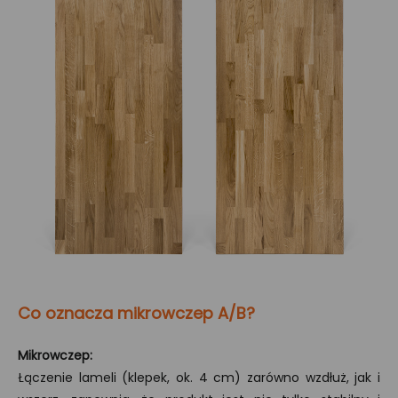
Co oznacza mikrowczep A/B?
Mikrowczep:
Łączenie lameli (klepek, ok. 4 cm) zarówno wzdłuż, jak i