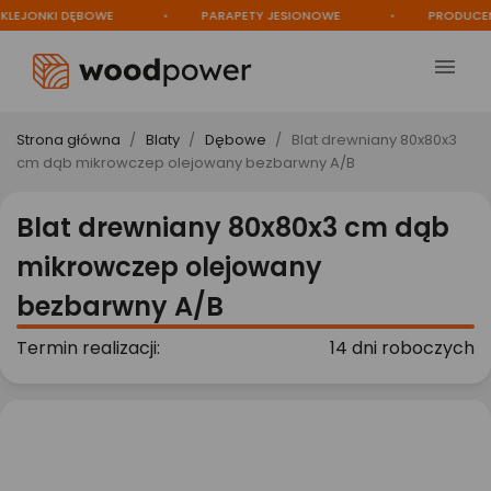
JONKI DĘBOWE
PARAPETY JESIONOWE
PRODUCENT

Strona główna
Blaty
Dębowe
Blat drewniany 80x80x3
cm dąb mikrowczep olejowany bezbarwny A/B
Blat drewniany 80x80x3 cm dąb
mikrowczep olejowany
bezbarwny A/B
Termin realizacji:
14 dni roboczych