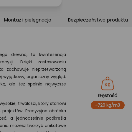
Montaż i pielęgnacja
Bezpieczeństwo produktu
tego drewna, to kwintesencja
ecyzji. Dzięki zastosowaniu
a zachowuje nieprzetworzoną
ej wyjątkowy, organiczny wygląd.
ką, ale też spełnia najwyższe
Gęstość
ysokiej trwałości, który stanowi
~720 kg/m3
projektów. Precyzyjna obróbka
ść, a jednocześnie podkreśla
ązaniu możesz tworzyć unikatowe