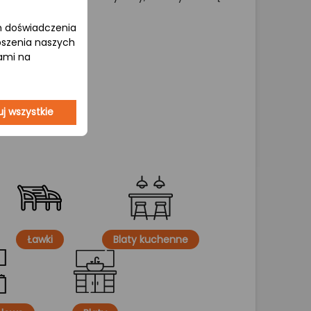
om doświadczenia
epszenia naszych
jami na
j wszystkie
Ławki
Blaty kuchenne