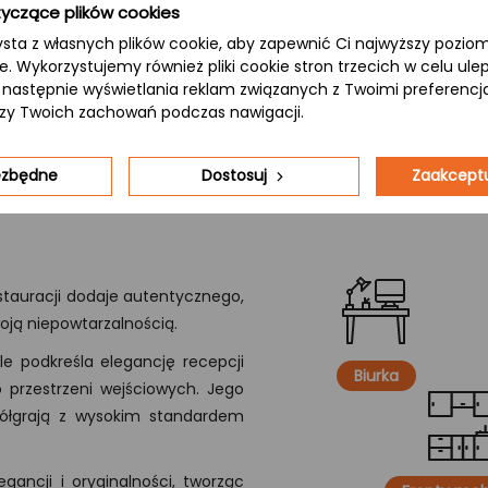
yczące plików cookies
ceniących naturalność.
ysta z własnych plików cookie, aby zapewnić Ci najwyższy pozi
ie. Wykorzystujemy również pliki cookie stron trzecich w celu ul
 a następnie wyświetlania reklam związanych z Twoimi preferenc
izy Twoich zachowań podczas nawigacji.
iezbędne
Dostosuj
Zaakceptu
stauracji dodaje autentycznego,
woją niepowtarzalnością.
e podkreśla elegancję recepcji
Biurka
 przestrzeni wejściowych. Jego
półgrają z wysokim standardem
gancji i oryginalności, tworząc