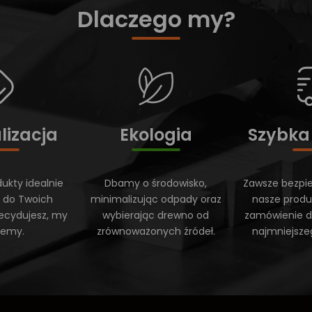
Dlaczego my?
lizacja
Ekologia
Szybka
ukty idealnie
Dbamy o środowisko,
Zawsze bezpi
 do Twoich
minimalizując odpady oraz
nasze produ
ecydujesz, my
wybierając drewno od
zamówienie do
ujemy.
zrównoważonych źródeł.
najmniejsze