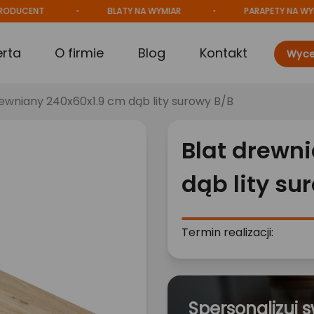
UCENT
BLATY NA WYMIAR
PARAPETY NA WYMIAR
erta
O firmie
Blog
Kontakt
Wyce
rewniany 240x60x1.9 cm dąb lity surowy B/B
Blat drewn
dąb lity su
Termin realizacji:
Spersonalizuj s