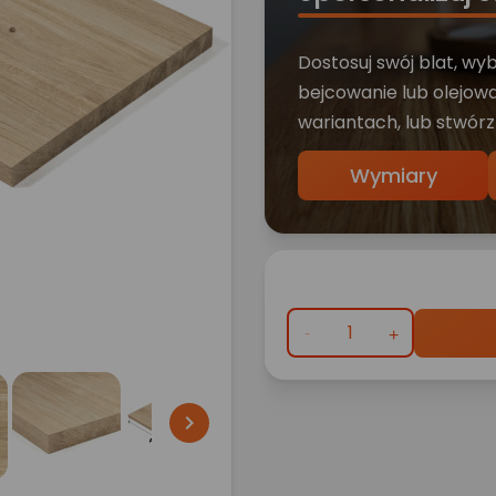
Dostosuj swój blat, wy
bejcowanie lub olejowa
wariantach, lub stwórz
Wymiary
