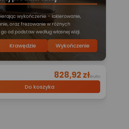
bierając wykończenie – lakierowanie,
nie, oraz frezowanie w różnych
 go od podstaw według własnej wizji.
Krawędzie
Wykończenie
828,92 zł
Brutto
Do koszyka