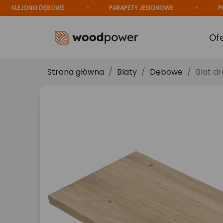
LEJONKI DĘBOWE
PARAPETY JESIONOWE
PROD
Of
Strona główna
Blaty
Dębowe
Blat d