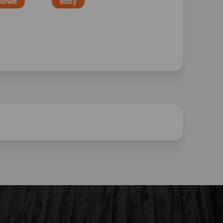
blowe
Blaty