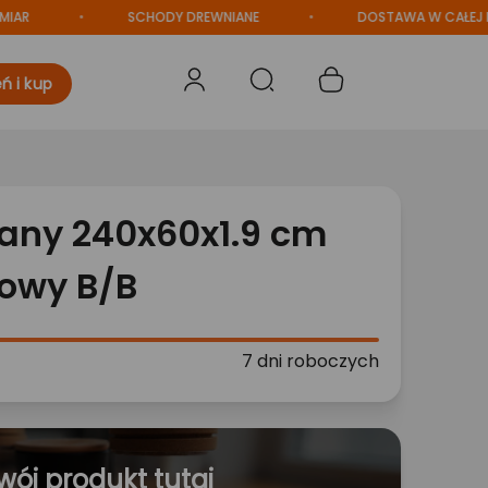
SCHODY DREWNIANE
DOSTAWA W CAŁEJ POLS
ń i kup
iany 240x60x1.9 cm
rowy B/B
7 dni roboczych
wój produkt tutaj