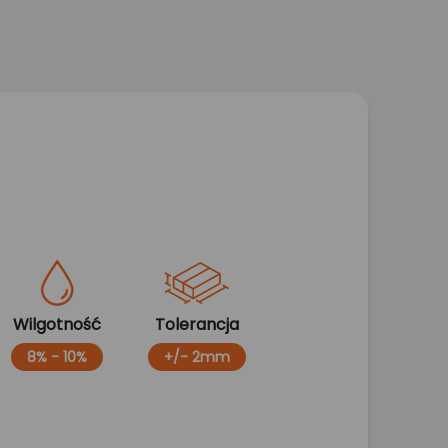
Wilgotność
Tolerancja
8% - 10%
+/- 2mm