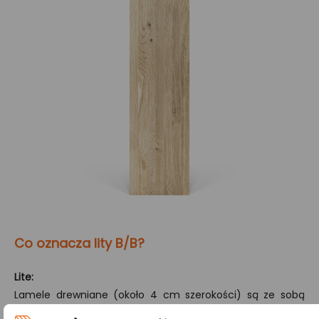
Co oznacza lity B/B?
Lite:
Lamele drewniane (około 4 cm szerokości) są ze sobą
łączone tylko na szerokości, co gwarantuje jednorodny