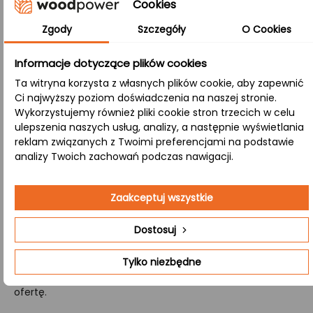
Cookies
wygląd oraz wyjątkową stabilność i odporność na
uszkodzenia mechaniczne, a także zapewnia trwałość
Zgody
Szczegóły
O Cookies
całej konstrukcji.
Informacje dotyczące plików cookies
B/B:
Ta witryna korzysta z własnych plików cookie, aby zapewnić
W tej klasie obie strony blatu eksponują naturalną
Ci najwyższy poziom doświadczenia na naszej stronie.
strukturę drewna, w tym sęki i zróżnicowaną kolorystykę,
Wykorzystujemy również pliki cookie stron trzecich w celu
ulepszenia naszych usług, analizy, a następnie wyświetlania
doskonale współgrając z tradycyjnymi aranżacjami
reklam związanych z Twoimi preferencjami na podstawie
wnętrz.
analizy Twoich zachowań podczas nawigacji.
Jeśli poszukujesz producenta, który przygotuje dla Ciebie
Zaakceptuj wszystkie
kompletny zestaw schodów drewnianych, mamy dla
Ciebie doskonałą ofertę. Oferujemy profesjonalną
Dostosuj
wycenę i produkcję schodów, które zawierają wszystkie
niezbędne elementy, takie jak stopnie, podstopnie, policzki
Tylko niezbędne
oraz tralki. Wejdź na stronę
Kontakt
i uzyskaj szczegółową
ofertę.