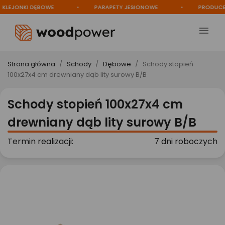
EJONKI DĘBOWE
PARAPETY JESIONOWE
PRODUCENT

Strona główna
Schody
Dębowe
Schody stopień
100x27x4 cm drewniany dąb lity surowy B/B
Schody stopień 100x27x4 cm
drewniany dąb lity surowy B/B
Termin realizacji:
7 dni roboczych