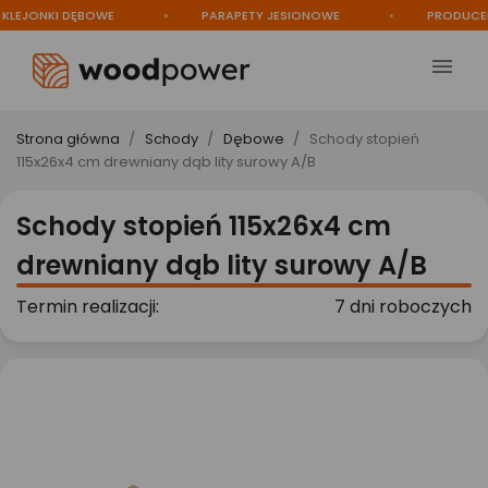
JONKI DĘBOWE
PARAPETY JESIONOWE
PRODUCENT

Strona główna
Schody
Dębowe
Schody stopień
115x26x4 cm drewniany dąb lity surowy A/B
Schody stopień 115x26x4 cm
drewniany dąb lity surowy A/B
Termin realizacji:
7 dni roboczych