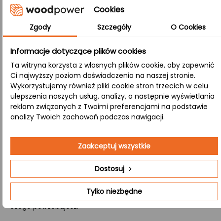
zachowuje naturalny wygląd i spójną strukturę,
Cookies
wyróżniając się wysoką odpornością na uszkodzenia
Zgody
Szczegóły
O Cookies
mechaniczne.
Informacje dotyczące plików cookies
A/B:
Ta witryna korzysta z własnych plików cookie, aby zapewnić
Strona A (górna) charakteryzuje się jednolitą
Ci najwyższy poziom doświadczenia na naszej stronie.
powierzchnią bez widocznych sęków, podczas gdy strona
Wykorzystujemy również pliki cookie stron trzecich w celu
B (dolna) prezentuje naturalne sęki, zróżnicowaną
ulepszenia naszych usług, analizy, a następnie wyświetlania
kolorystykę oraz delikatne przebarwienia.
reklam związanych z Twoimi preferencjami na podstawie
analizy Twoich zachowań podczas nawigacji.
Nasza firma specjalizuje się w wycenie i produkcji
kompletnych zestawów schodów drewnianych. Jeśli
Zaakceptuj wszystkie
potrzebujesz schodów wykonanych na zamówienie,
Dostosuj
obejmujących wszystkie elementy – od stopni i podstopni,
przez policzki aż po tralki – Jeśli chcesz otrzymać
Tylko niezbędne
szczegółową ofertę, wejdź na stronę
kontakt
i daj znać
czego potrzebujesz.