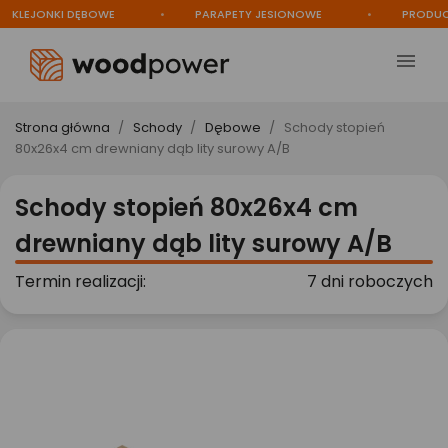
LEJONKI DĘBOWE
PARAPETY JESIONOWE
PRODUCEN

Strona główna
Schody
Dębowe
Schody stopień
80x26x4 cm drewniany dąb lity surowy A/B
Schody stopień 80x26x4 cm
drewniany dąb lity surowy A/B
Termin realizacji:
7 dni roboczych