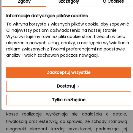
Zgody
Szczegóły
O Cookies
wytrzymałości, idealny do estetycznych aranżacji.
Informacje dotyczące plików cookies
A/B:
Ta witryna korzysta z własnych plików cookie, aby zapewnić
W tej klasie wykończenia górna powierzchnia (strona A)
Ci najwyższy poziom doświadczenia na naszej stronie.
jest idealnie jednolita, natomiast dolna (strona B)
Wykorzystujemy również pliki cookie stron trzecich w celu
eksponuje naturalne cechy drewna, takie jak sęki, nadając
ulepszenia naszych usług, analizy, a następnie wyświetlania
produktowi atrakcyjny, kontrastujący wygląd.
reklam związanych z Twoimi preferencjami na podstawie
analizy Twoich zachowań podczas nawigacji.
Zależy Ci schodach wykonanych na indywidualne
zamówienie, przygotowujemy kompleksową wycenę i
Zaakceptuj wszystkie
produkcję zestawów schodów drewnianych,
Dostosuj
obejmujących wszystkie kluczowe elementy – od stopni i
podstopni po poręcze oraz tralki.
Skontaktuj się
z nami,
Tylko niezbędne
aby dowiedzieć się więcej.
Nasze realizacje wyróżniają się dbałością o detale,
trwałością oraz estetyką, co sprawia, że schody stanowią
elegancki element każdej przestrzeni, podnosząc jej