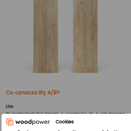
Co oznacza lity A/B?
Lite:
W technologii litej lamele o szerokości ok. 4 cm łączone
są ze sobą wzdłuż dłuższej krawędzi. Efektem jest produkt
Cookies
o harmonijnym i jednolitym wyglądzie oraz wysokiej