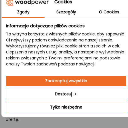
Cookies
wygląd oraz wyjątkową stabilność i odporność na
uszkodzenia mechaniczne, a także zapewnia trwałość
Zgody
Szczegóły
O Cookies
całej konstrukcji.
Informacje dotyczące plików cookies
A/B:
Ta witryna korzysta z własnych plików cookie, aby zapewnić
Klasa ta oznacza, że górna strona (A) ma perfekcyjnie
Ci najwyższy poziom doświadczenia na naszej stronie.
gładką powierzchnię, a dolna (B) zachowuje naturalne sęki
Wykorzystujemy również pliki cookie stron trzecich w celu
ulepszenia naszych usług, analizy, a następnie wyświetlania
i subtelne przebarwienia, łącząc nowoczesność z
reklam związanych z Twoimi preferencjami na podstawie
klasycznym, naturalnym stylem.
analizy Twoich zachowań podczas nawigacji.
Jeśli poszukujesz producenta, który przygotuje dla Ciebie
Zaakceptuj wszystkie
kompletny zestaw schodów drewnianych, mamy dla
Ciebie doskonałą ofertę. Oferujemy profesjonalną
Dostosuj
wycenę i produkcję schodów, które zawierają wszystkie
niezbędne elementy, takie jak stopnie, podstopnie, policzki
Tylko niezbędne
oraz tralki. Wejdź na stronę
Kontakt
i uzyskaj szczegółową
ofertę.