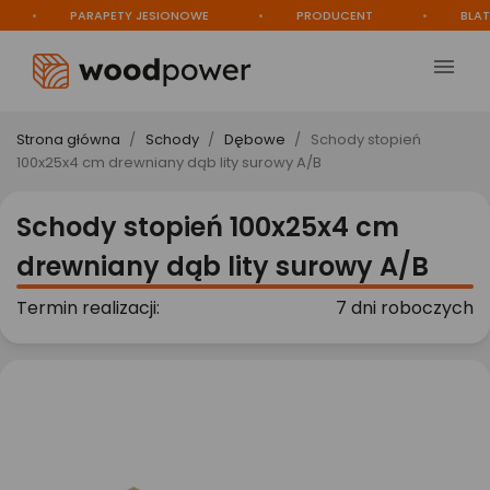
PARAPETY JESIONOWE
PRODUCENT
BLATY N

Strona główna
Schody
Dębowe
Schody stopień
100x25x4 cm drewniany dąb lity surowy A/B
Schody stopień 100x25x4 cm
drewniany dąb lity surowy A/B
Termin realizacji:
7 dni roboczych