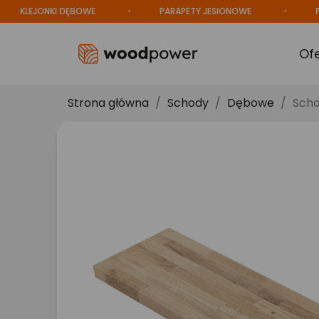
LEJONKI DĘBOWE
PARAPETY JESIONOWE
PRODU
Of
Strona główna
Schody
Dębowe
Scho