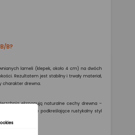
 B/B?
wnianych lameli (klepek, około 4 cm) na dwóch
kości. Rezultatem jest stabilny i trwały materiał,
y charakter drewna.
wierzchnia eksponują naturalne cechy drewna –
rystyczne, idealnie podkreślające rustykalny styl
ookies