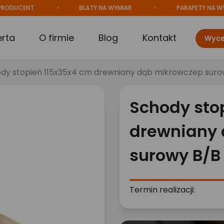
CENT
BLATY NA WYMIAR
PARAPETY NA WYMIAR
erta
O firmie
Blog
Kontakt
Wyce
dy stopień 115x35x4 cm drewniany dąb mikrowczep suro
Schody sto
drewniany
surowy B/B
Termin realizacji: