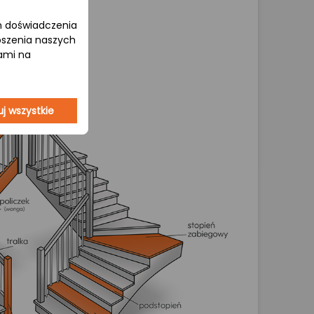
om doświadczenia
epszenia naszych
jami na
j wszystkie