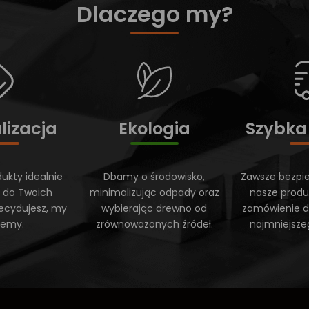
Dlaczego my?
lizacja
Ekologia
Szybka
ukty idealnie
Dbamy o środowisko,
Zawsze bezpi
 do Twoich
minimalizując odpady oraz
nasze produ
ecydujesz, my
wybierając drewno od
zamówienie do
ujemy.
zrównoważonych źródeł.
najmniejsze