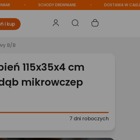
SCHODY DREWNIANE
DOSTAWA W CAŁEJ POLSC
ń i kup
wy B/B
pień 115x35x4 cm
 dąb mikrowczep
7 dni roboczych