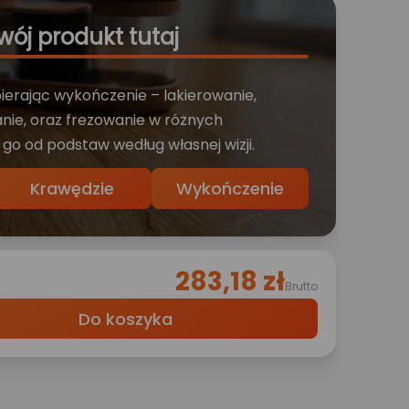
wój produkt tutaj
bierając wykończenie – lakierowanie,
nie, oraz frezowanie w różnych
 go od podstaw według własnej wizji.
Krawędzie
Wykończenie
283,18 zł
Brutto
Do koszyka