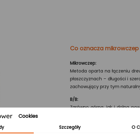
Co oznacza mikrowczep
Mikrowczep:
Metoda oparta na łączeniu dre
płaszczyznach – długości i szero
zachowujący przy tym naturaln
B/B:
Zarówno górna, jak i dolna po
sęki oraz delikatne różnice kolo
Cookies
wnętrza.
dy
Szczegóły
O C