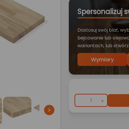
Spersonalizuj s
Dostosuj swój blat, wy
bejcowanie lub olejowa
wariantach, lub stwórz
Wymiary
