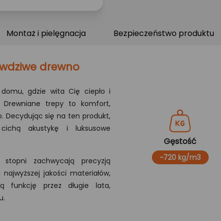
Montaż i pielęgnacja
Bezpieczeństwo produktu
awdziwe drewno
domu, gdzie wita Cię ciepło i
 Drewniane trepy to komfort,
o. Decydując się na ten produkt,
 cichą akustykę i luksusowe
Gęstość
~720 kg/m3
stopni zachwycają precyzją
 najwyższej jakości materiałów,
ą funkcję przez długie lata,
u.