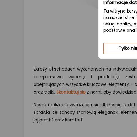
Informacje dot
Ta witryna korz
na naszej stron
usług, analizy,
podstawie anal
Tylko n
Zależy Ci schodach wykonanych na indywidual
kompleksową wycenę i produkcję zesta
obejmujących wszystkie kluczowe elementy – od
oraz tralki.
Skontaktuj się
z nami, aby dowiedzieć 
Nasze realizacje wyróżniają się dbałością o deta
sprawia, że schody stanowią elegancki element
jej prestiż oraz komfort.