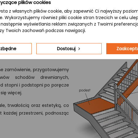
yczące plików cookies
ysta z własnych plików cookie, aby zapewnić Ci najwyższy pozi
ie. Wykorzystujemy również pliki cookie stron trzecich w celu ul
 a następnie wyświetlania reklam związanych z Twoimi preferenc
izy Twoich zachowań podczas nawigacji.
iezbędne
Dostosuj
Zaakceptu
ne zamówienie, przygotowujemy
wów schodów drewnianych,
 stopni i podstopni po poręcze
się więcej.
le, trwałością oraz estetyką, co
 każdej przestrzeni, podnosząc