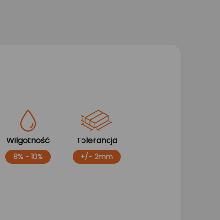
Wilgotność
Tolerancja
8% - 10%
+/- 2mm