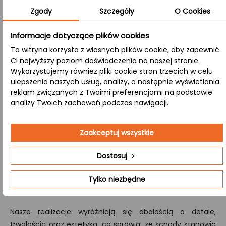
około 4 cm) na dwóch płaszczyznach – długości i
Zgody
Szczegóły
O Cookies
szerokości. Rezultatem jest stabilny i trwały materiał,
zachowujący przy tym naturalny charakter drewna.
Informacje dotyczące plików cookies
A/B:
Ta witryna korzysta z własnych plików cookie, aby zapewnić
W tej klasie wykończenia górna powierzchnia (strona A)
Ci najwyższy poziom doświadczenia na naszej stronie.
Wykorzystujemy również pliki cookie stron trzecich w celu
jest idealnie jednolita, natomiast dolna (strona B)
ulepszenia naszych usług, analizy, a następnie wyświetlania
eksponuje naturalne cechy drewna, takie jak sęki, nadając
reklam związanych z Twoimi preferencjami na podstawie
produktowi atrakcyjny, kontrastujący wygląd.
analizy Twoich zachowań podczas nawigacji.
Zależy Ci schodach wykonanych na indywidualne
Zaakceptuj wszystkie
zamówienie, przygotowujemy kompleksową wycenę i
produkcję zestawów schodów drewnianych,
Dostosuj
obejmujących wszystkie kluczowe elementy – od stopni i
podstopni po poręcze oraz tralki.
Skontaktuj się
z nami,
Tylko niezbędne
aby dowiedzieć się więcej.
Nasze realizacje wyróżniają się dbałością o detale,
trwałością oraz estetyką, co sprawia, że schody stanowią