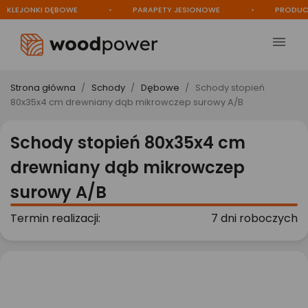
LEJONKI DĘBOWE
PARAPETY JESIONOWE
PRODUCENT

Strona główna
Schody
Dębowe
Schody stopień
80x35x4 cm drewniany dąb mikrowczep surowy A/B
Schody stopień 80x35x4 cm
drewniany dąb mikrowczep
surowy A/B
Termin realizacji:
7 dni roboczych