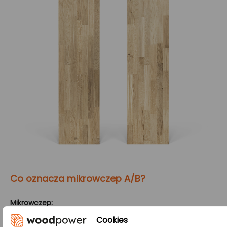
Co oznacza mikrowczep A/B?
Mikrowczep:
Metoda oparta na łączeniu drewnianych lameli (klepek,
Cookies