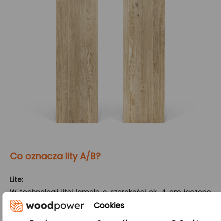
Co oznacza lity A/B?
Lite:
W technologii litej lamele o szerokości ok. 4 cm łączone
są ze sobą wzdłuż dłuższej krawędzi. Efektem jest produkt
Cookies
o harmonijnym i jednolitym wyglądzie oraz wysokiej