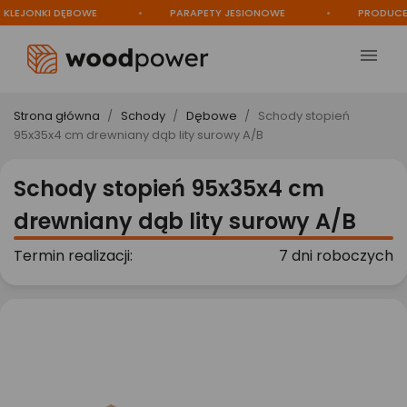
LEJONKI DĘBOWE
PARAPETY JESIONOWE
PRODUCENT

Strona główna
Schody
Dębowe
Schody stopień
95x35x4 cm drewniany dąb lity surowy A/B
Schody stopień 95x35x4 cm
drewniany dąb lity surowy A/B
Termin realizacji:
7 dni roboczych