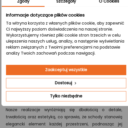
Zgody
Szczegóły
O Cookies
wytrzymałości, idealny do estetycznych aranżacji.
Informacje dotyczące plików cookies
A/B:
Ta witryna korzysta z własnych plików cookie, aby zapewnić
W tej klasie wykończenia górna powierzchnia (strona A)
Ci najwyższy poziom doświadczenia na naszej stronie.
jest idealnie jednolita, natomiast dolna (strona B)
Wykorzystujemy również pliki cookie stron trzecich w celu
eksponuje naturalne cechy drewna, takie jak sęki, nadając
ulepszenia naszych usług, analizy, a następnie wyświetlania
produktowi atrakcyjny, kontrastujący wygląd.
reklam związanych z Twoimi preferencjami na podstawie
analizy Twoich zachowań podczas nawigacji.
Zależy Ci schodach wykonanych na indywidualne
zamówienie, przygotowujemy kompleksową wycenę i
Zaakceptuj wszystkie
produkcję zestawów schodów drewnianych,
Dostosuj
obejmujących wszystkie kluczowe elementy – od stopni i
podstopni po poręcze oraz tralki.
Skontaktuj się
z nami,
Tylko niezbędne
aby dowiedzieć się więcej.
Nasze realizacje wyróżniają się dbałością o detale,
trwałością oraz estetyką, co sprawia, że schody stanowią
elegancki element każdej przestrzeni, podnosząc jej