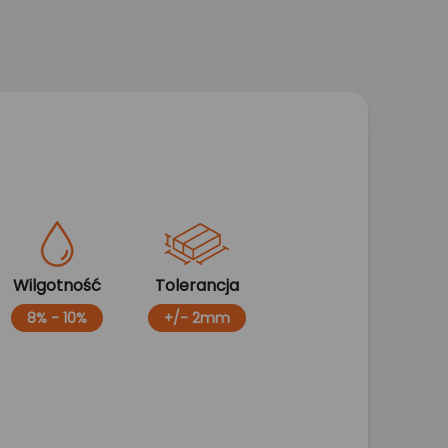
Wilgotność
Tolerancja
8% - 10%
+/- 2mm