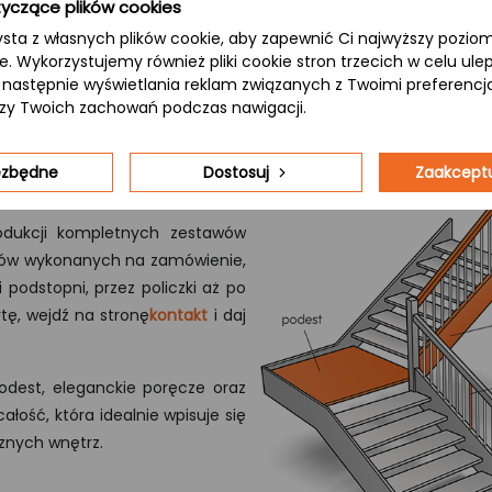
yczące plików cookies
ysta z własnych plików cookie, aby zapewnić Ci najwyższy pozi
ie. Wykorzystujemy również pliki cookie stron trzecich w celu ul
 a następnie wyświetlania reklam związanych z Twoimi preferenc
izy Twoich zachowań podczas nawigacji.
iezbędne
Dostosuj
Zaakceptu
rodukcji kompletnych zestawów
odów wykonanych na zamówienie,
podstopni, przez policzki aż po
tę, wejdź na stronę
kontakt
i daj
odest, eleganckie poręcze oraz
łość, która idealnie wpisuje się
znych wnętrz.