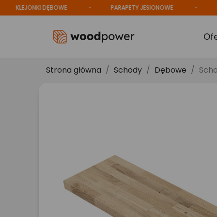
LEJONKI DĘBOWE
PARAPETY JESIONOWE
PRODU
Of
Strona główna
Schody
Dębowe
Scho