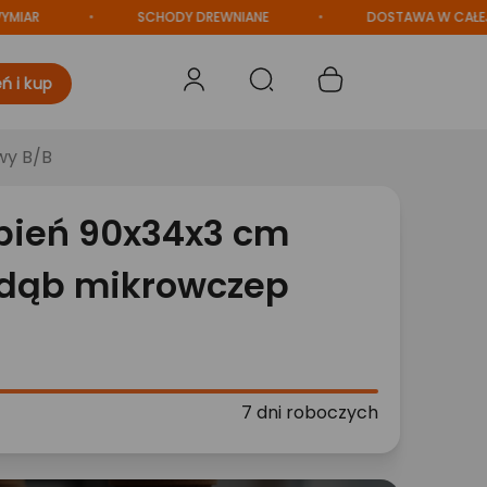
SCHODY DREWNIANE
DOSTAWA W CAŁEJ POLS
ń i kup
wy B/B
pień 90x34x3 cm
 dąb mikrowczep
7 dni roboczych