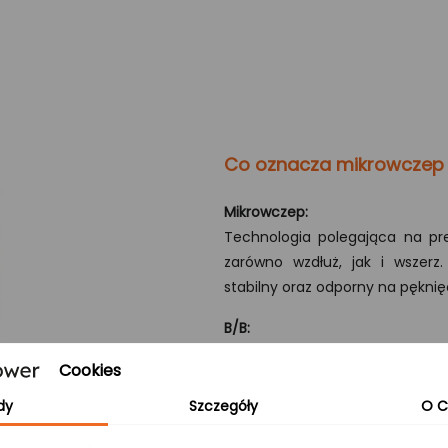
Co oznacza mikrowczep
Mikrowczep:
Technologia polegająca na pre
zarówno wzdłuż, jak i wszerz
stabilny oraz odporny na pęknię
B/B:
Obie strony blatu zachowują n
Cookies
przebarwienia, co nadaje mu wyj
dy
Szczegóły
O C