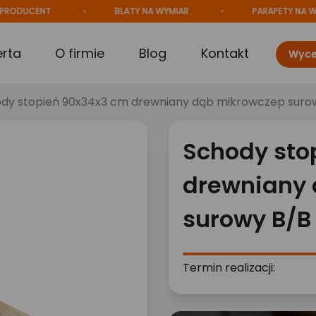
CENT
BLATY NA WYMIAR
PARAPETY NA WYMIAR
erta
O firmie
Blog
Kontakt
Wyce
dy stopień 90x34x3 cm drewniany dąb mikrowczep suro
Schody sto
drewniany
surowy B/B
Termin realizacji: