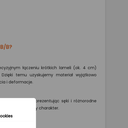
 B/B?
cyzyjnym łączeniu krótkich lameli (ok. 4 cm)
. Dzięki temu uzyskujemy materiał wyjątkowo
cia i deformacje.
aturalny wygląd, prezentując sęki i różnorodne
ątkowy, rustykalny charakter.
ookies