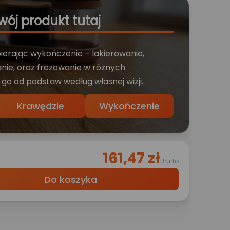
wój produkt tutaj
bierając wykończenie – lakierowanie,
nie, oraz frezowanie w różnych
 go od podstaw według własnej wizji.
Krawędzie
Wykończenie
161,47 zł
Brutto
Do koszyka