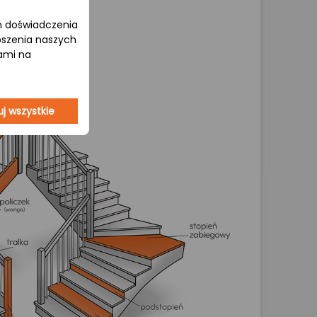
om doświadczenia
epszenia naszych
jami na
j wszystkie