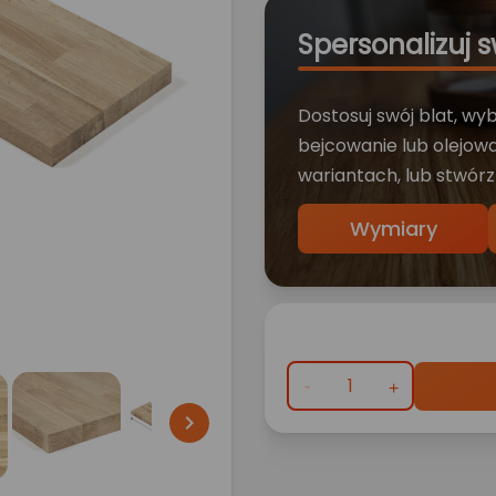
Spersonalizuj s
Dostosuj swój blat, wy
bejcowanie lub olejowa
wariantach, lub stwórz
Wymiary
