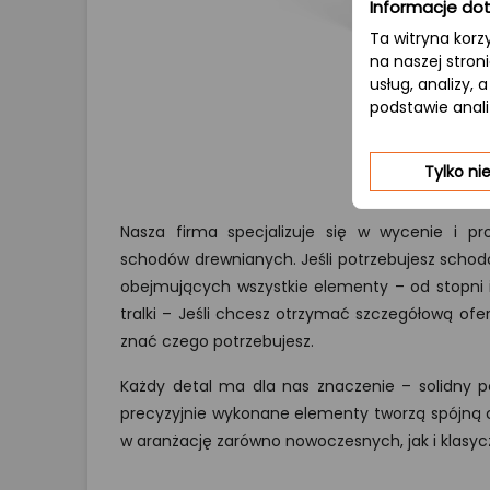
Informacje dot
Ta witryna korz
na naszej stron
usług, analizy,
podstawie anal
Tylko n
Nasza firma specjalizuje się w wycenie i p
schodów drewnianych. Jeśli potrzebujesz sch
obejmujących wszystkie elementy – od stopni i 
tralki – Jeśli chcesz otrzymać szczegółową ofer
znać czego potrzebujesz.
Każdy detal ma dla nas znaczenie – solidny p
precyzyjnie wykonane elementy tworzą spójną ca
w aranżację zarówno nowoczesnych, jak i klasyc