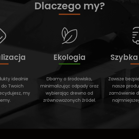
Dlaczego my?
lizacja
Ekologia
Szybka
ukty idealnie
Dbamy o środowisko,
Zawsze bezpi
 do Twoich
minimalizując odpady oraz
nasze produ
ecydujesz, my
wybierając drewno od
zamówienie do
ujemy.
zrównoważonych źródeł.
najmniejsze