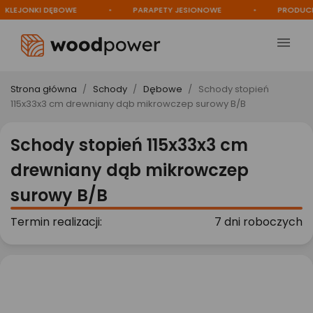
LEJONKI DĘBOWE
PARAPETY JESIONOWE
PRODUCEN

Strona główna
Schody
Dębowe
Schody stopień
115x33x3 cm drewniany dąb mikrowczep surowy B/B
Schody stopień 115x33x3 cm
drewniany dąb mikrowczep
surowy B/B
Termin realizacji:
7 dni roboczych