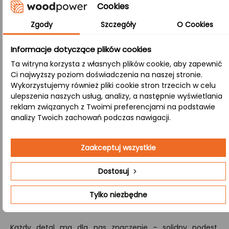
Technologia polegająca na precyzyjnym łączeniu krótkich
Cookies
lameli (ok. 4 cm) zarówno wzdłuż, jak i wszerz. Dzięki temu
Zgody
Szczegóły
O Cookies
uzyskujemy materiał wyjątkowo stabilny oraz odporny na
pęknięcia i deformacje.
Informacje dotyczące plików cookies
B/B:
Ta witryna korzysta z własnych plików cookie, aby zapewnić
Obie strony blatu zachowują naturalny wygląd,
Ci najwyższy poziom doświadczenia na naszej stronie.
Wykorzystujemy również pliki cookie stron trzecich w celu
prezentując sęki i różnorodne przebarwienia, co nadaje
ulepszenia naszych usług, analizy, a następnie wyświetlania
mu wyjątkowy, rustykalny charakter.
reklam związanych z Twoimi preferencjami na podstawie
analizy Twoich zachowań podczas nawigacji.
Nasza firma specjalizuje się w wycenie i produkcji
kompletnych zestawów schodów drewnianych. Jeśli
Zaakceptuj wszystkie
potrzebujesz schodów wykonanych na zamówienie,
obejmujących wszystkie elementy – od stopni i podstopni,
Dostosuj
przez policzki aż po tralki – Jeśli chcesz otrzymać
szczegółową ofertę, wejdź na stronę
kontakt
i daj znać
Tylko niezbędne
czego potrzebujesz.
Każdy detal ma dla nas znaczenie – solidny podest,