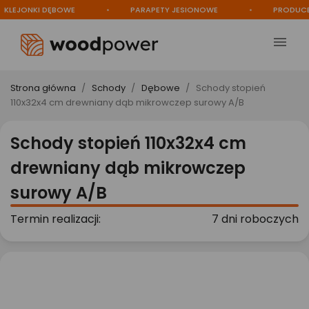
EJONKI DĘBOWE
PARAPETY JESIONOWE
PRODUCENT

Strona główna
Schody
Dębowe
Schody stopień
110x32x4 cm drewniany dąb mikrowczep surowy A/B
Schody stopień 110x32x4 cm
drewniany dąb mikrowczep
surowy A/B
Termin realizacji:
7 dni roboczych