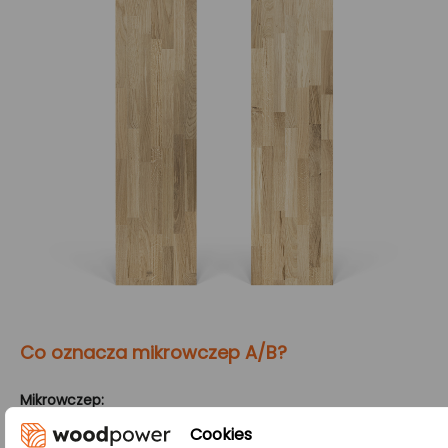
Co oznacza mikrowczep A/B?
Mikrowczep:
Metoda oparta na łączeniu drewnianych lameli (klepek,
Cookies