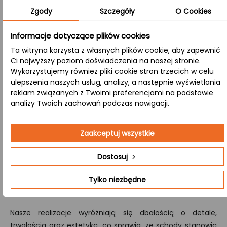
około 4 cm) na dwóch płaszczyznach – długości i
Zgody
Szczegóły
O Cookies
szerokości. Rezultatem jest stabilny i trwały materiał,
zachowujący przy tym naturalny charakter drewna.
Informacje dotyczące plików cookies
A/B:
Ta witryna korzysta z własnych plików cookie, aby zapewnić
W tej klasie wykończenia górna powierzchnia (strona A)
Ci najwyższy poziom doświadczenia na naszej stronie.
Wykorzystujemy również pliki cookie stron trzecich w celu
jest idealnie jednolita, natomiast dolna (strona B)
ulepszenia naszych usług, analizy, a następnie wyświetlania
eksponuje naturalne cechy drewna, takie jak sęki, nadając
reklam związanych z Twoimi preferencjami na podstawie
produktowi atrakcyjny, kontrastujący wygląd.
analizy Twoich zachowań podczas nawigacji.
Zależy Ci schodach wykonanych na indywidualne
Zaakceptuj wszystkie
zamówienie, przygotowujemy kompleksową wycenę i
produkcję zestawów schodów drewnianych,
Dostosuj
obejmujących wszystkie kluczowe elementy – od stopni i
podstopni po poręcze oraz tralki.
Skontaktuj się
z nami,
Tylko niezbędne
aby dowiedzieć się więcej.
Nasze realizacje wyróżniają się dbałością o detale,
trwałością oraz estetyką, co sprawia, że schody stanowią