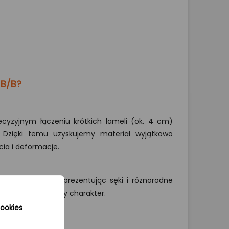
 B/B?
cyzyjnym łączeniu krótkich lameli (ok. 4 cm)
. Dzięki temu uzyskujemy materiał wyjątkowo
cia i deformacje.
aturalny wygląd, prezentując sęki i różnorodne
ątkowy, rustykalny charakter.
ookies