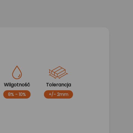
Wilgotność
Tolerancja
8% - 10%
+/- 2mm