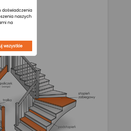
om doświadczenia
epszenia naszych
jami na
j wszystkie