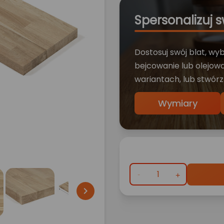
Spersonalizuj s
Dostosuj swój blat, wy
bejcowanie lub olejowa
wariantach, lub stwórz
Wymiary
