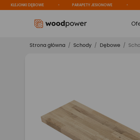
KLEJONKI DĘBOWE
PARAPETY JESIONOWE
PROD
Of
Strona główna
Schody
Dębowe
Scho