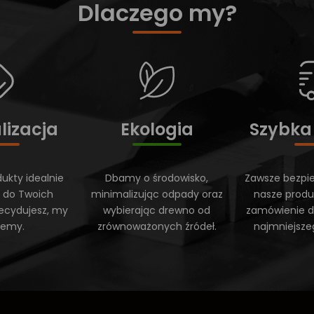
Dlaczego my?
lizacja
Ekologia
Szybka
ukty idealnie
Dbamy o środowisko,
Zawsze bezpi
 do Twoich
minimalizując odpady oraz
nasze produ
ecydujesz, my
wybierając drewno od
zamówienie do
ujemy.
zrównoważonych źródeł.
najmniejsze