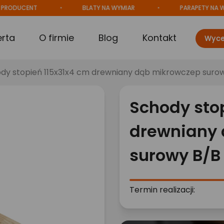
UCENT
BLATY NA WYMIAR
PARAPETY NA WYMIAR
erta
O firmie
Blog
Kontakt
Wyce
dy stopień 115x31x4 cm drewniany dąb mikrowczep suro
Schody sto
drewniany
surowy B/B
Termin realizacji: