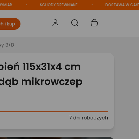
SCHODY DREWNIANE
DOSTAWA W CAŁEJ POLS
ń i kup
wy B/B
pień 115x31x4 cm
 dąb mikrowczep
7 dni roboczych