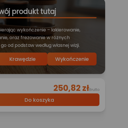
wój produkt tutaj
bierając wykończenie – lakierowanie,
nie, oraz frezowanie w różnych
 go od podstaw według własnej wizji.
Krawędzie
Wykończenie
250,82 zł
Brutto
Do koszyka