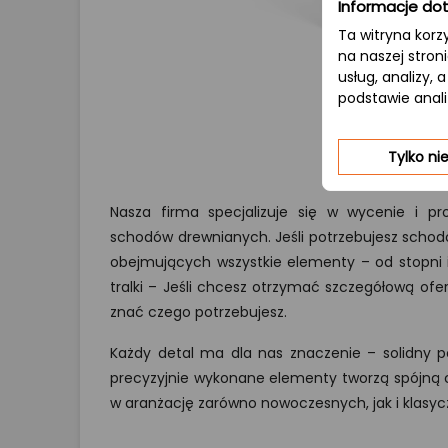
Informacje dot
Ta witryna korz
na naszej stron
usług, analizy,
podstawie anal
Tylko n
Nasza firma specjalizuje się w wycenie i p
schodów drewnianych. Jeśli potrzebujesz sch
obejmujących wszystkie elementy – od stopni i 
tralki – Jeśli chcesz otrzymać szczegółową ofer
znać czego potrzebujesz.
Każdy detal ma dla nas znaczenie – solidny p
precyzyjnie wykonane elementy tworzą spójną ca
w aranżację zarówno nowoczesnych, jak i klasyc