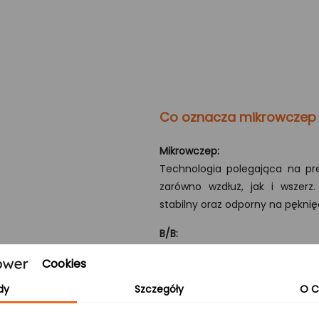
Co oznacza mikrowczep
Mikrowczep:
Technologia polegająca na pre
zarówno wzdłuż, jak i wszerz
stabilny oraz odporny na pęknię
B/B:
Obie strony blatu zachowują n
Cookies
przebarwienia, co nadaje mu wyj
dy
Szczegóły
O C