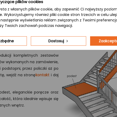
yczące plików cookies
ysta z własnych plików cookie, aby zapewnić Ci najwyższy pozi
ie. Wykorzystujemy również pliki cookie stron trzecich w celu ul
 a następnie wyświetlania reklam związanych z Twoimi preferenc
izy Twoich zachowań podczas nawigacji.
iezbędne
Dostosuj
Zaakceptu
rodukcji kompletnych zestawów
odów wykonanych na zamówienie,
podstopni, przez policzki aż po
tę, wejdź na stronę
kontakt
i daj
odest, eleganckie poręcze oraz
łość, która idealnie wpisuje się
znych wnętrz.