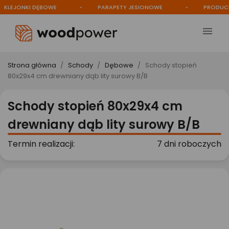
EJONKI DĘBOWE
PARAPETY JESIONOWE
PRODUCENT

Strona główna
Schody
Dębowe
Schody stopień
80x29x4 cm drewniany dąb lity surowy B/B
Schody stopień 80x29x4 cm
drewniany dąb lity surowy B/B
Termin realizacji:
7 dni roboczych