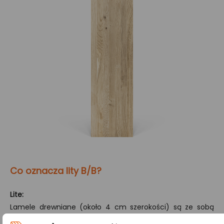
Co oznacza lity B/B?
Lite:
Lamele drewniane (około 4 cm szerokości) są ze sobą
łączone tylko na szerokości, co gwarantuje jednorodny