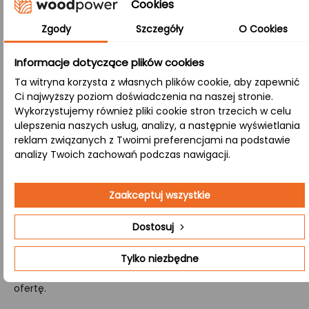
Cookies
wygląd oraz wyjątkową stabilność i odporność na
uszkodzenia mechaniczne, a także zapewnia trwałość
Zgody
Szczegóły
O Cookies
całej konstrukcji.
Informacje dotyczące plików cookies
B/B:
Ta witryna korzysta z własnych plików cookie, aby zapewnić
W tej klasie obie strony blatu eksponują naturalną
Ci najwyższy poziom doświadczenia na naszej stronie.
strukturę drewna, w tym sęki i zróżnicowaną kolorystykę,
Wykorzystujemy również pliki cookie stron trzecich w celu
ulepszenia naszych usług, analizy, a następnie wyświetlania
doskonale współgrając z tradycyjnymi aranżacjami
reklam związanych z Twoimi preferencjami na podstawie
wnętrz.
analizy Twoich zachowań podczas nawigacji.
Jeśli poszukujesz producenta, który przygotuje dla Ciebie
Zaakceptuj wszystkie
kompletny zestaw schodów drewnianych, mamy dla
Ciebie doskonałą ofertę. Oferujemy profesjonalną
Dostosuj
wycenę i produkcję schodów, które zawierają wszystkie
niezbędne elementy, takie jak stopnie, podstopnie, policzki
Tylko niezbędne
oraz tralki. Wejdź na stronę
Kontakt
i uzyskaj szczegółową
ofertę.