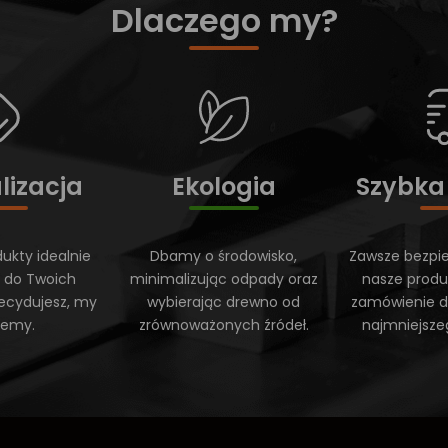
Dlaczego my?
lizacja
Ekologia
Szybka
ukty idealnie
Dbamy o środowisko,
Zawsze bezpi
 do Twoich
minimalizując odpady oraz
nasze produ
ecydujesz, my
wybierając drewno od
zamówienie do
ujemy.
zrównoważonych źródeł.
najmniejsze