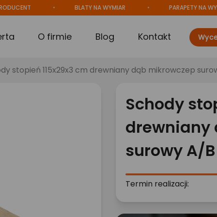
CENT
BLATY NA WYMIAR
PARAPETY NA WYMIAR
erta
O firmie
Blog
Kontakt
Wyce
dy stopień 115x29x3 cm drewniany dąb mikrowczep suro
Schody sto
drewniany
surowy A/B
Termin realizacji: