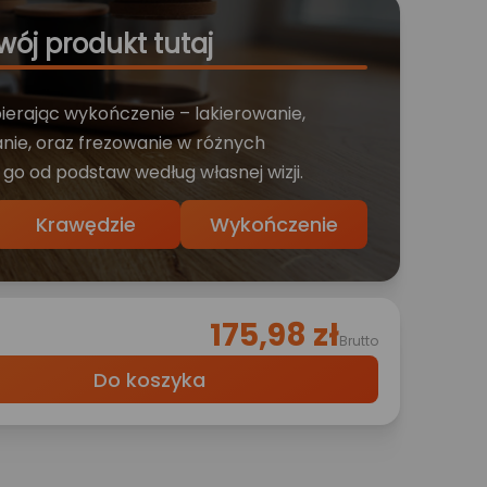
wój produkt tutaj
bierając wykończenie – lakierowanie,
nie, oraz frezowanie w różnych
 go od podstaw według własnej wizji.
Krawędzie
Wykończenie
175,98 zł
Brutto
Do koszyka