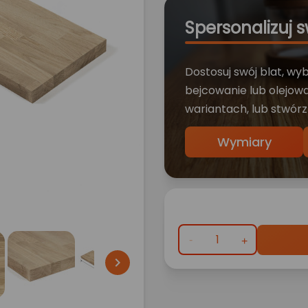
Spersonalizuj s
Dostosuj swój blat, wy
bejcowanie lub olejowa
wariantach, lub stwórz
Wymiary
