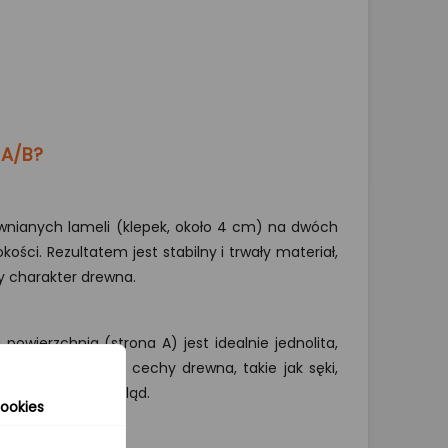
 A/B?
wnianych lameli (klepek, około 4 cm) na dwóch
kości. Rezultatem jest stabilny i trwały materiał,
y charakter drewna.
powierzchnia (strona A) jest idealnie jednolita,
ponuje naturalne cechy drewna, takie jak sęki,
kontrastujący wygląd.
ookies