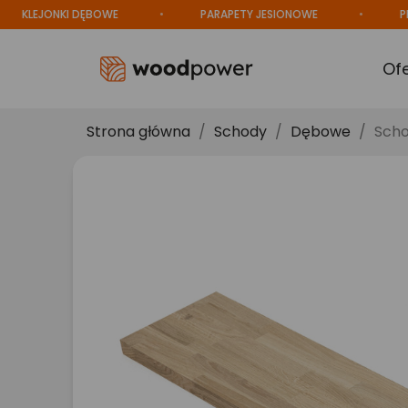
LEJONKI DĘBOWE
PARAPETY JESIONOWE
PRODU
Of
Strona główna
Schody
Dębowe
Scho