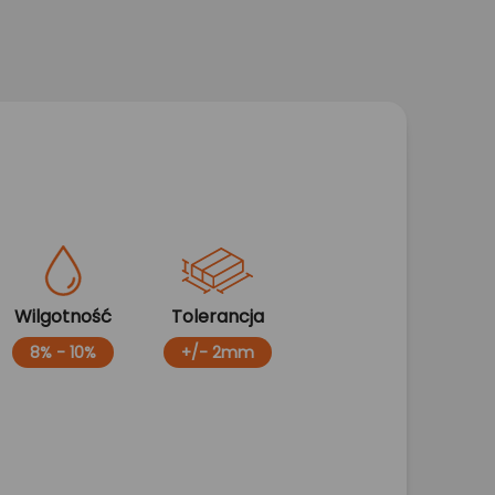
Wilgotność
Tolerancja
8% - 10%
+/- 2mm