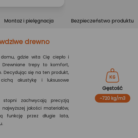
Montaż i pielęgnacja
Bezpieczeństwo produktu
awdziwe drewno
domu, gdzie wita Cię ciepło i
 Drewniane trepy to komfort,
o. Decydując się na ten produkt,
 cichą akustykę i luksusowe
Gęstość
~720 kg/m3
stopni zachwycają precyzją
 najwyższej jakości materiałów,
ą funkcję przez długie lata,
u.