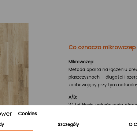
Co oznacza mikrowczep
Mikrowczep:
Metoda oparta na łączeniu dre
płaszczyznach – długości i szero
zachowujący przy tym naturaln
A/B:
W tej klasie wykończenia górna 
natomiast dolna (strona B) eks
Cookies
nadając produktowi atrakcyjny, 
dy
Szczegóły
O C