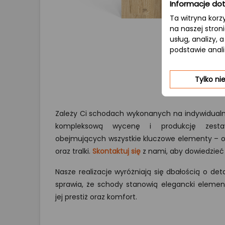
Informacje dot
Ta witryna korz
na naszej stron
usług, analizy,
podstawie anal
Tylko n
Zależy Ci schodach wykonanych na indywidual
kompleksową wycenę i produkcję zesta
obejmujących wszystkie kluczowe elementy – od
oraz tralki.
Skontaktuj się
z nami, aby dowiedzieć 
Nasze realizacje wyróżniają się dbałością o deta
sprawia, że schody stanowią elegancki element
jej prestiż oraz komfort.