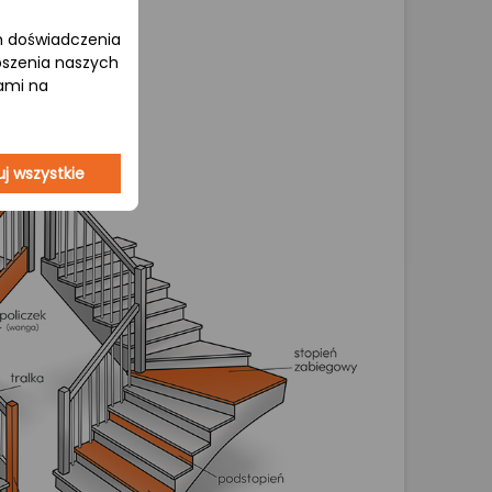
om doświadczenia
epszenia naszych
jami na
j wszystkie