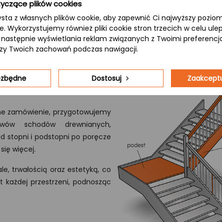
yczące plików cookies
ysta z własnych plików cookie, aby zapewnić Ci najwyższy pozi
ie. Wykorzystujemy również pliki cookie stron trzecich w celu ul
 a następnie wyświetlania reklam związanych z Twoimi preferenc
izy Twoich zachowań podczas nawigacji.
iezbędne
Dostosuj
Zaakceptu
ne zamówienie, przygotowujemy
wów schodów drewnianych,
 stopni i podstopni po poręcze
się więcej.
le, trwałością oraz estetyką, co
 każdej przestrzeni, podnosząc