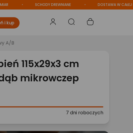
SCHODY DREWNIANE
DOSTAWA W CAŁEJ POLS
ń i kup
wy A/B
pień 115x29x3 cm
 dąb mikrowczep
7 dni roboczych