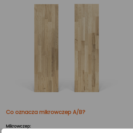
Co oznacza mikrowczep A/B?
Mikrowczep: