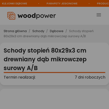
EJONKI DĘBOWE
PARAPETY JESIONOWE
PRODUCENT

Strona główna
Schody
Dębowe
Schody stopień
80x29x3 cm drewniany dąb mikrowczep surowy A/B
Schody stopień 80x29x3 cm
drewniany dąb mikrowczep
surowy A/B
Termin realizacji:
7 dni roboczych