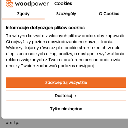
Łączenie lameli drewnianych (klepek około 4 cm)
Cookies
zarówno po szerokości, jak i długości pozwala stworzyć
Zgody
Szczegóły
O Cookies
produkt, który łączy w sobie wysoką stabilność, odporność
na pękanie oraz piękno naturalnej struktury drewna.
Informacje dotyczące plików cookies
A/B:
Ta witryna korzysta z własnych plików cookie, aby zapewnić
Klasa ta oznacza, że górna strona (A) ma perfekcyjnie
Ci najwyższy poziom doświadczenia na naszej stronie.
Wykorzystujemy również pliki cookie stron trzecich w celu
gładką powierzchnię, a dolna (B) zachowuje naturalne sęki
ulepszenia naszych usług, analizy, a następnie wyświetlania
i subtelne przebarwienia, łącząc nowoczesność z
reklam związanych z Twoimi preferencjami na podstawie
klasycznym, naturalnym stylem.
analizy Twoich zachowań podczas nawigacji.
Jeśli poszukujesz producenta, który przygotuje dla Ciebie
Zaakceptuj wszystkie
kompletny zestaw schodów drewnianych, mamy dla
Ciebie doskonałą ofertę. Oferujemy profesjonalną
Dostosuj
wycenę i produkcję schodów, które zawierają wszystkie
niezbędne elementy, takie jak stopnie, podstopnie, policzki
Tylko niezbędne
oraz tralki. Wejdź na stronę
Kontakt
i uzyskaj szczegółową
ofertę.