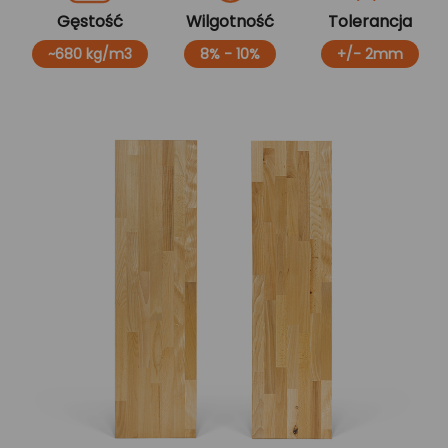
Gęstość
Wilgotność
Tolerancja
~680 kg/m3
8% - 10%
+/- 2mm