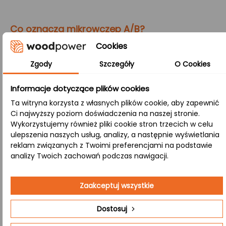
Co oznacza mikrowczep A/B?
Cookies
Mikrowczep:
Zgody
Szczegóły
O Cookies
Łączenie lameli drewnianych (klepek około 4 cm)
zarówno po szerokości, jak i długości pozwala stworzyć
Informacje dotyczące plików cookies
produkt, który łączy w sobie wysoką stabilność, odporność
Ta witryna korzysta z własnych plików cookie, aby zapewnić
na pękanie oraz piękno naturalnej struktury drewna.
Ci najwyższy poziom doświadczenia na naszej stronie.
Wykorzystujemy również pliki cookie stron trzecich w celu
A/B:
ulepszenia naszych usług, analizy, a następnie wyświetlania
Klasa ta oznacza, że górna strona (A) ma perfekcyjnie
reklam związanych z Twoimi preferencjami na podstawie
gładką powierzchnię, a dolna (B) zachowuje naturalne sęki
analizy Twoich zachowań podczas nawigacji.
i subtelne przebarwienia, łącząc nowoczesność z
klasycznym, naturalnym stylem.
Zaakceptuj wszystkie
Jeśli poszukujesz producenta, który przygotuje dla Ciebie
Dostosuj
kompletny zestaw schodów drewnianych, mamy dla