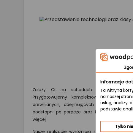
Zgo
Informacje dot
Zależy Ci na schodach wykonanych na 
Ta witryna korz
na naszej stron
Przygotowujemy kompleksową wycenę i p
usług, analizy,
drewnianych, obejmujących wszystkie kluc
podstawie anal
podstopni po poręcze oraz tralki.
Skontaktuj s
więcej.
Tylko n
Nasze realizacje wyróżniają się dbałością o de