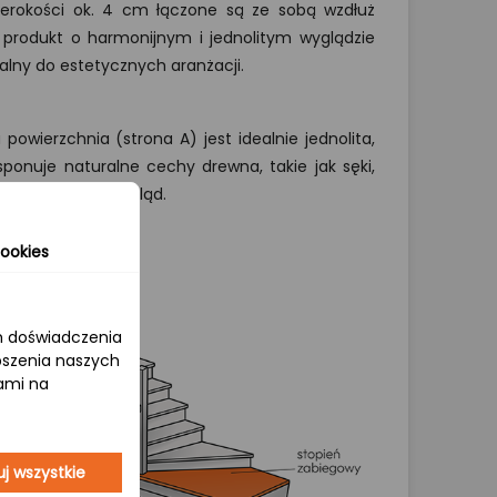
szerokości ok. 4 cm łączone są ze sobą wzdłuż
t produkt o harmonijnym i jednolitym wyglądzie
ealny do estetycznych aranżacji.
powierzchnia (strona A) jest idealnie jednolita,
ponuje naturalne cechy drewna, takie jak sęki,
kontrastujący wygląd.
ookies
om doświadczenia
epszenia naszych
jami na
j wszystkie