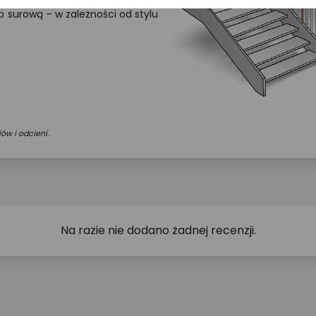
b surową – w zależności od stylu
ów i odcieni.
Na razie nie dodano żadnej recenzji.