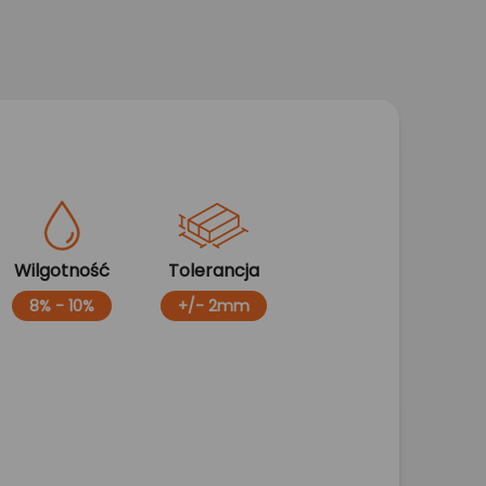
Wilgotność
Tolerancja
8% - 10%
+/- 2mm