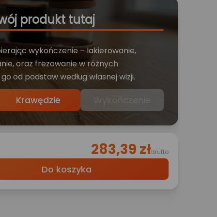
wój produkt tutaj
bierając wykończenie – lakierowanie,
nie, oraz frezowanie w różnych
 go od podstaw według własnej wizji.
Krawędzie
Wykończenie
283,39 zł
Brutto
Do koszyka