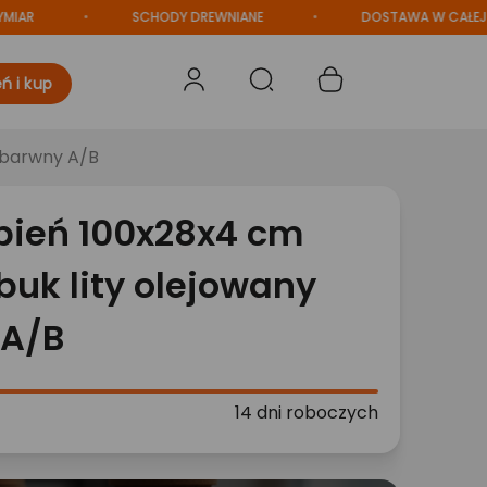
SCHODY DREWNIANE
DOSTAWA W CAŁEJ POLS
ń i kup
zbarwny A/B
pień 100x28x4 cm
uk lity olejowany
 A/B
14 dni roboczych