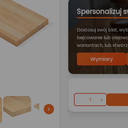
Spersonalizuj s
Dostosuj swój blat, wy
bejcowanie lub olejowa
wariantach, lub stwórz
Wymiary
