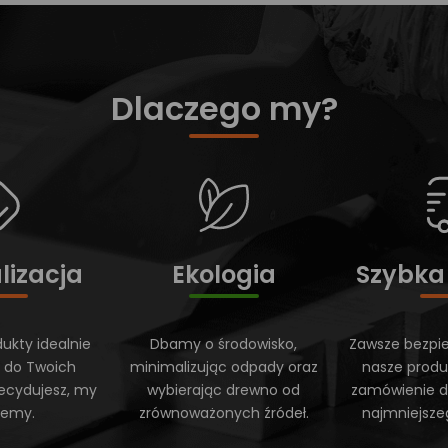
Dlaczego my?
lizacja
Ekologia
Szybka
ukty idealnie
Dbamy o środowisko,
Zawsze bezpi
 do Twoich
minimalizując odpady oraz
nasze produ
ecydujesz, my
wybierając drewno od
zamówienie do
ujemy.
zrównoważonych źródeł.
najmniejsze