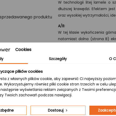
W technologii litej lamele o 
dłuższej krawędzi. Efektem jes
oraz wysokiej wytrzymałości, id
A/B:
W tej klasie wykończenia górna 
natomiast dolna (strona B) eks
nadając produktowi atrakcyjny, 
Cookies
dy
Szczegóły
O C
yczące plików cookies
indywidualne zamówienie?
ysta z własnych plików cookie, aby zapewnić Ci najwyższy pozi
ie. Wykorzystujemy również pliki cookie stron trzecich w celu ul
rodukcję zestawów schodów
 a następnie wyświetlania reklam związanych z Twoimi preferenc
zowe elementy – od stopni i
izy Twoich zachowań podczas nawigacji.
ię
z nami, aby dowiedzieć się
iezbędne
Dostosuj
Zaakceptu
tale, trwałością oraz estetyką.