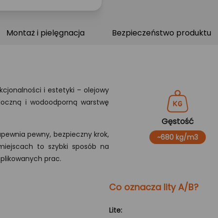
Montaż i pielęgnacja
Bezpieczeństwo produktu
jonalności i estetyki – olejowy
idoczną i wodoodporną warstwę
Gęstość
apewnia pewny, bezpieczny krok,
~680 kg/m3
miejscach to szybki sposób na
plikowanych prac.
Co oznacza lity A/B?
Lite: