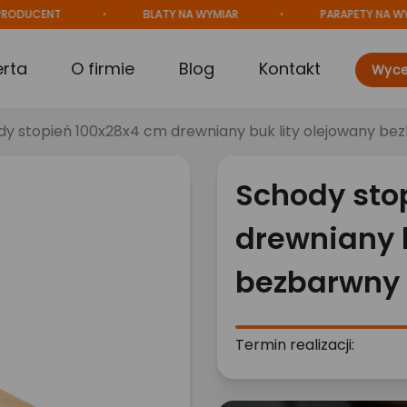
CENT
BLATY NA WYMIAR
PARAPETY NA WYMIAR
erta
O firmie
Blog
Kontakt
Wyce
dy stopień 100x28x4 cm drewniany buk lity olejowany be
Schody sto
drewniany b
bezbarwny
Termin realizacji: