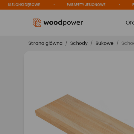
LEJONKI DĘBOWE
PARAPETY JESIONOWE
PRODU
Of
Strona główna
Schody
Bukowe
Scho