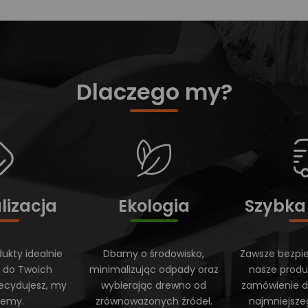
Dlaczego my?
lizacja
Ekologia
Szybka
ukty idealnie
Dbamy o środowisko,
Zawsze bezpi
 do Twoich
minimalizując odpady oraz
nasze produ
ecydujesz, my
wybierając drewno od
zamówienie do
ujemy.
zrównoważonych źródeł.
najmniejsze