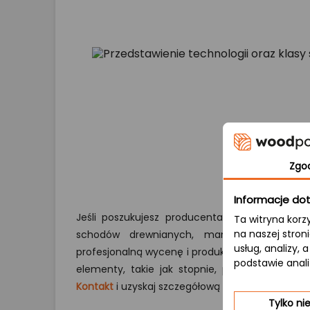
Zgo
Informacje dot
Jeśli poszukujesz producenta, który przygotu
Ta witryna korz
na naszej stron
schodów drewnianych, mamy dla Ciebie d
usług, analizy,
profesjonalną wycenę i produkcję schodów, któr
podstawie anal
elementy, takie jak stopnie, podstopnie, polic
Kontakt
i uzyskaj szczegółową ofertę.
Tylko n