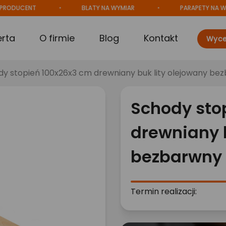
DUCENT
BLATY NA WYMIAR
PARAPETY NA WYMIA
erta
O firmie
Blog
Kontakt
Wyce
y stopień 100x26x3 cm drewniany buk lity olejowany be
Schody sto
drewniany b
bezbarwny
Termin realizacji: