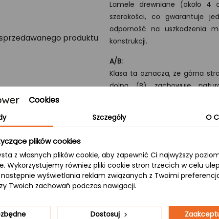
Lamele drewniane (około 4 c
szerokości, co gwarantuje je
odporność na uszkodzenia me
konstrukcji.
A/B:
Klasa ta oznacza, że górna str
dolna (B) zachowuje natura
nowoczesność z klasycznym, na
Cookies
dy
Szczegóły
O C
yczące plików cookies
je dla Ciebie kompletny zestaw
ysta z własnych plików cookie, aby zapewnić Ci najwyższy pozi
ie. Wykorzystujemy również pliki cookie stron trzecich w celu ul
oskonałą ofertę. Oferujemy
 a następnie wyświetlania reklam związanych z Twoimi preferenc
e zawierają wszystkie niezbędne
izy Twoich zachowań podczas nawigacji.
zki oraz tralki. Wejdź na stronę
iezbędne
Dostosuj
Zaakceptu