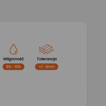
Wilgotność
Tolerancja
8% - 10%
+/- 2mm