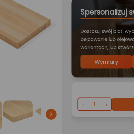
Spersonalizuj s
Dostosuj swój blat, wy
bejcowanie lub olejowa
wariantach, lub stwórz
Wymiary
