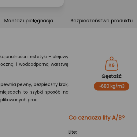
Montaż i pielęgnacja
Bezpieczeństwo produktu
jonalności i estetyki – olejowy
idoczną i wodoodporną warstwę
Gęstość
apewnia pewny, bezpieczny krok,
~680 kg/m3
miejscach to szybki sposób na
plikowanych prac.
Co oznacza lity A/B?
Lite: