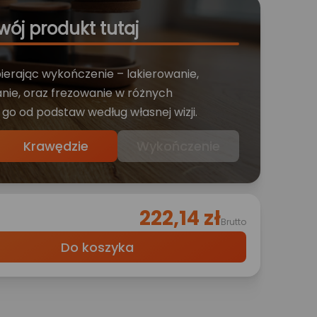
wój produkt tutaj
bierając wykończenie – lakierowanie,
nie, oraz frezowanie w różnych
 go od podstaw według własnej wizji.
Krawędzie
Wykończenie
222,14 zł
Brutto
Do koszyka