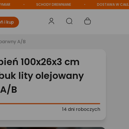
R
SCHODY DREWNIANE
DOSTAWA W CAŁEJ POL
ń i kup
zbarwny A/B
pień 100x26x3 cm
uk lity olejowany
 A/B
14 dni roboczych