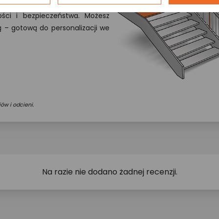
z wysokiej jakości materiałom,
ości i bezpieczeństwa. Możesz
wą – gotową do personalizacji we
ów i odcieni.
Na razie nie dodano żadnej recenzji.