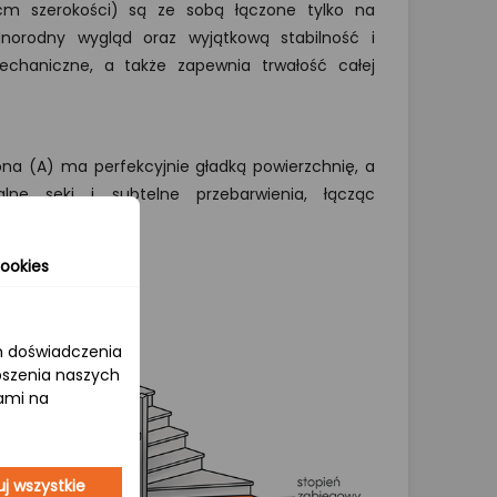
m szerokości) są ze sobą łączone tylko na
dnorodny wygląd oraz wyjątkową stabilność i
chaniczne, a także zapewnia trwałość całej
ona (A) ma perfekcyjnie gładką powierzchnię, a
lne sęki i subtelne przebarwienia, łącząc
turalnym stylem.
ookies
om doświadczenia
epszenia naszych
jami na
j wszystkie