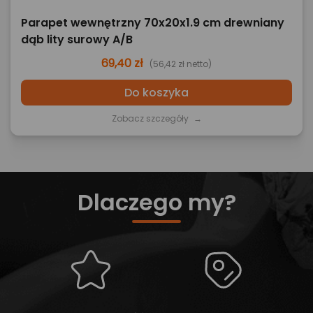
Parapet wewnętrzny 70x20x1.9 cm drewniany
dąb lity surowy A/B
69,40 zł
(56,42 zł netto)
Do koszyka
Zobacz szczegóły
→
Dlaczego my?