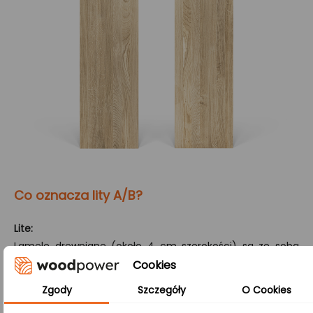
Co oznacza lity A/B?
Lite:
Lamele drewniane (około 4 cm szerokości) są ze sobą
łączone tylko na szerokości, co gwarantuje jednorodny
Cookies
wygląd oraz wyjątkową stabilność i odporność na
Zgody
Szczegóły
O Cookies
uszkodzenia mechaniczne, a także zapewnia trwałość