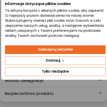
całej konstrukcji.
Informacje dotyczące plików cookies
Ta witryna korzysta z własnych plików cookie, aby zapewnić
A/B:
Ci najwyższy poziom doświadczenia na naszej stronie.
Klasa ta oznacza, że górna strona (A) ma perfekcyjnie
Wykorzystujemy również pliki cookie stron trzecich w celu
gładką powierzchnię, a dolna (B) zachowuje naturalne sęki
ulepszenia naszych usług, analizy, a następnie wyświetlania
i subtelne przebarwienia, łącząc nowoczesność z
reklam związanych z Twoimi preferencjami na podstawie
klasycznym, naturalnym stylem.
analizy Twoich zachowań podczas nawigacji.
Zaakceptuj wszystkie
Zdjęcia są poglądowe – każdy blat posiada unikalny układ słojów i odcieni.
Dostosuj
Dane techniczne
Tylko niezbędne
Montaż i pielęgnacja
Bezpieczeństwo produktu