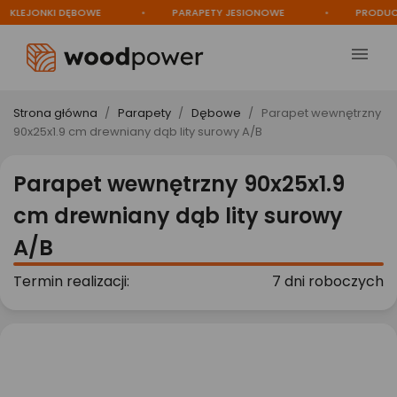
KLEJONKI DĘBOWE
PARAPETY JESIONOWE
PRODUCEN

Strona główna
Parapety
Dębowe
Parapet wewnętrzny
90x25x1.9 cm drewniany dąb lity surowy A/B
Parapet wewnętrzny 90x25x1.9
cm drewniany dąb lity surowy
A/B
Termin realizacji:
7 dni roboczych