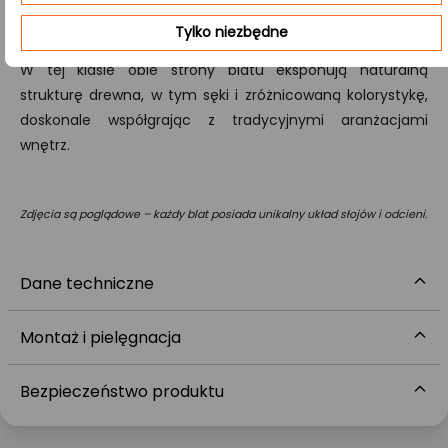
całej konstrukcji.
Tylko niezbędne
B/B:
W tej klasie obie strony blatu eksponują naturalną
strukturę drewna, w tym sęki i zróżnicowaną kolorystykę,
doskonale współgrając z tradycyjnymi aranżacjami
wnętrz.
Zdjęcia są poglądowe – każdy blat posiada unikalny układ słojów i odcieni.
Dane techniczne
Montaż i pielęgnacja
Bezpieczeństwo produktu