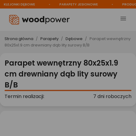
KLEJONKI DĘBOWE
PARAPETY JESIONOWE
PRODUCEN

Strona główna
Parapety
Dębowe
Parapet wewnętrzny
80x25x1.9 cm drewniany dąb lity surowy B/B
Parapet wewnętrzny 80x25x1.9
cm drewniany dąb lity surowy
B/B
Termin realizacji:
7 dni roboczych