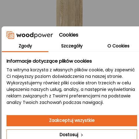
Cookies
Zgody
Szczegóły
O Cookies
Informacje dotyczące plików cookies
Ta witryna korzysta z własnych plików cookie, aby zapewnić
Ci najwyższy poziom doświadczenia na naszej stronie.
Wykorzystujemy również pliki cookie stron trzecich w celu
Co oznacza lity B/B?
ulepszenia naszych usług, analizy, a następnie wyświetlania
reklam związanych z Twoimi preferencjami na podstawie
Lite:
analizy Twoich zachowań podczas nawigacji.
Lamele drewniane (około 4 cm szerokości) są ze sobą
łączone tylko na szerokości, co gwarantuje jednorodny
Zaakceptuj wszystkie
wygląd oraz wyjątkową stabilność i odporność na
uszkodzenia mechaniczne, a także zapewnia trwałość
Dostosuj