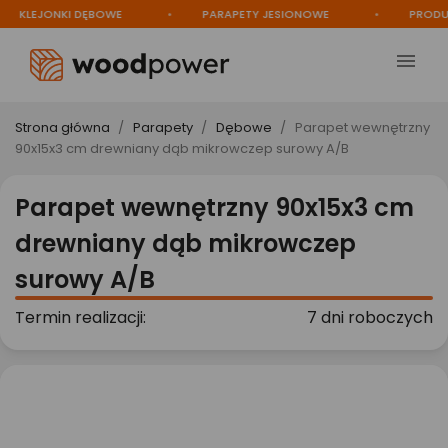
KLEJONKI DĘBOWE
PARAPETY JESIONOWE
PRODUCE

Strona główna
Parapety
Dębowe
Parapet wewnętrzny
90x15x3 cm drewniany dąb mikrowczep surowy A/B
Parapet wewnętrzny 90x15x3 cm
drewniany dąb mikrowczep
surowy A/B
Termin realizacji:
7 dni roboczych