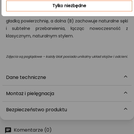
Tylko niezbędne
A/B:
Klasa ta oznacza, że górna strona (A) ma perfekcyjnie
gładką powierzchnię, a dolna (B) zachowuje naturalne sęki
i subtelne przebarwienia, łącząc nowoczesność z
klasycznym, naturalnym stylem.
Zdjęcia są poglądowe – każdy blat posiada unikalny układ słojów i odcieni.
Dane techniczne
Montaż i pielęgnacja
Bezpieczeństwo produktu
Komentarze (0)