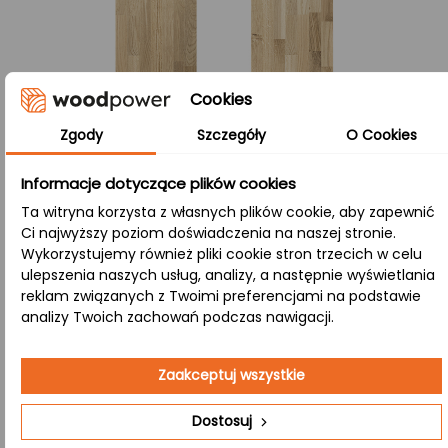
Cookies
Zgody
Szczegóły
O Cookies
Informacje dotyczące plików cookies
Ta witryna korzysta z własnych plików cookie, aby zapewnić
Ci najwyższy poziom doświadczenia na naszej stronie.
Wykorzystujemy również pliki cookie stron trzecich w celu
ulepszenia naszych usług, analizy, a następnie wyświetlania
Co oznacza mikrowczep A/B?
reklam związanych z Twoimi preferencjami na podstawie
analizy Twoich zachowań podczas nawigacji.
Mikrowczep:
Łączenie lameli drewnianych (klepek około 4 cm)
Zaakceptuj wszystkie
zarówno po szerokości, jak i długości pozwala stworzyć
produkt, który łączy w sobie wysoką stabilność, odporność
Dostosuj
na pękanie oraz piękno naturalnej struktury drewna.