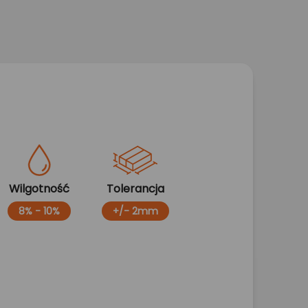
Wilgotność
Tolerancja
8% - 10%
+/- 2mm