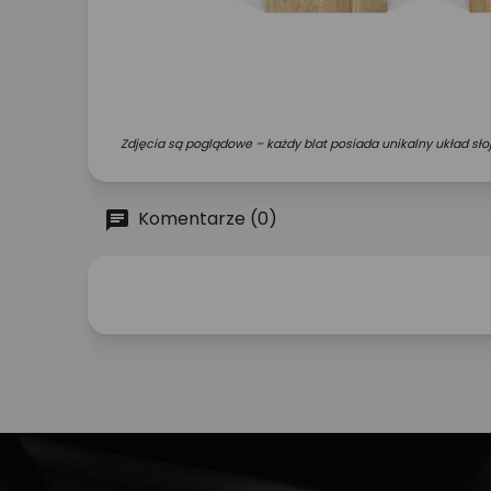
Zdjęcia są poglądowe – każdy blat posiada unikalny układ słoj
Komentarze (0)