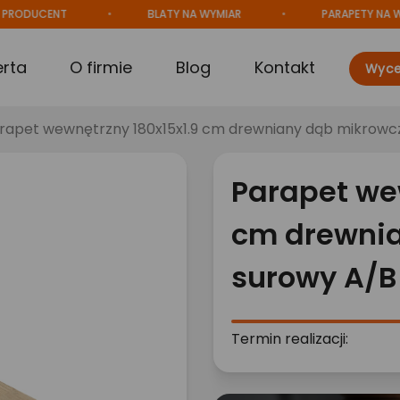
UCENT
BLATY NA WYMIAR
PARAPETY NA WYMIA
erta
O firmie
Blog
Kontakt
Wyce
rapet wewnętrzny 180x15x1.9 cm drewniany dąb mikrowc
Parapet we
cm drewni
surowy A/B
Termin realizacji: