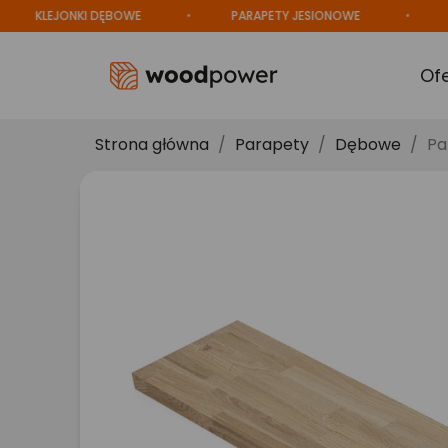
KLEJONKI DĘBOWE
PARAPETY JESIONOWE
PROD
Of
Strona główna
Parapety
Dębowe
Pa