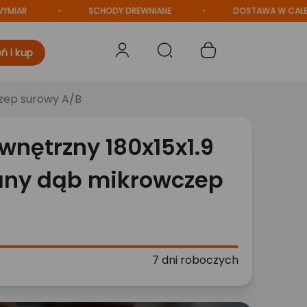
R
SCHODY DREWNIANE
DOSTAWA W CAŁEJ POL
ń i kup
zep surowy A/B
wnętrzny 180x15x1.9
any dąb mikrowczep
7 dni roboczych