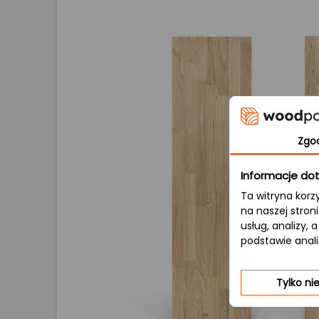
Zgo
Informacje dot
Ta witryna korz
na naszej stron
usług, analizy,
podstawie anal
Tylko n