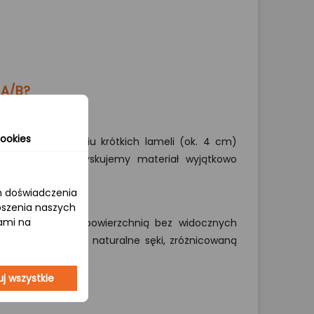
 A/B?
ookies
cyzyjnym łączeniu krótkich lameli (ok. 4 cm)
. Dzięki temu uzyskujemy materiał wyjątkowo
cia i deformacje.
om doświadczenia
epszenia naszych
jami na
je się jednolitą powierzchnią bez widocznych
dolna) prezentuje naturalne sęki, zróżnicowaną
arwienia.
j wszystkie