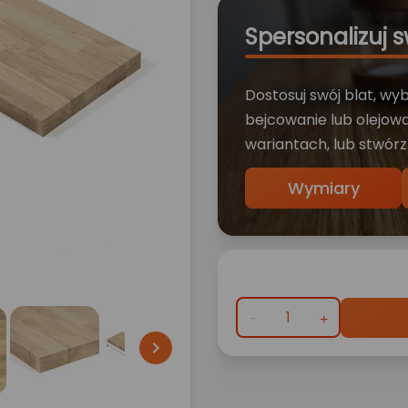
Spersonalizuj s
Dostosuj swój blat, wy
bejcowanie lub olejowa
wariantach, lub stwórz
Wymiary
