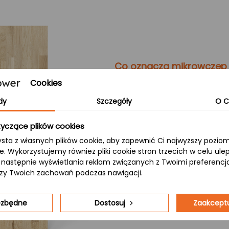
Co oznacza mikrowczep
Cookies
Mikrowczep:
dy
Szczegóły
O C
Technologia polegająca na pre
zarówno wzdłuż, jak i wszerz
yczące plików cookies
stabilny oraz odporny na pęknię
ysta z własnych plików cookie, aby zapewnić Ci najwyższy pozi
A/B:
ie. Wykorzystujemy również pliki cookie stron trzecich w celu ul
 a następnie wyświetlania reklam związanych z Twoimi preferenc
Strona A (górna) charakteryzu
izy Twoich zachowań podczas nawigacji.
sęków, podczas gdy strona B (
kolorystykę oraz delikatne przeb
iezbędne
Dostosuj
Zaakceptu