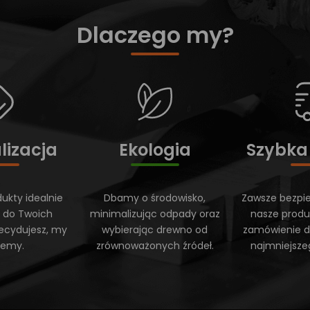
Dlaczego my?
lizacja
Ekologia
Szybka
ukty idealnie
Dbamy o środowisko,
Zawsze bezpi
 do Twoich
minimalizując odpady oraz
nasze produ
ecydujesz, my
wybierając drewno od
zamówienie do
ujemy.
zrównoważonych źródeł.
najmniejsze