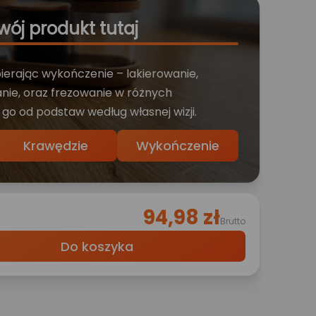
wój produkt tutaj
bierając wykończenie – lakierowanie,
nie, oraz frezowanie w różnych
 go od podstaw według własnej wizji.
Krawędzie
Wykończenie
94,98 zł
Brutto
Do koszyka