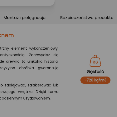
Montaż i pielęgnacja
Bezpieczeństwo produktu
oknem
trzny element wykończeniowy,
ntycznością. Zachwycisz się
de drewno to unikalna historia.
ecyzyjna obróbka gwarantują
Gęstość
~720 kg/m3
 zaolejować, zalakierować lub
swojego wnętrza. Dzięki temu
ed codziennym użytkowaniem.