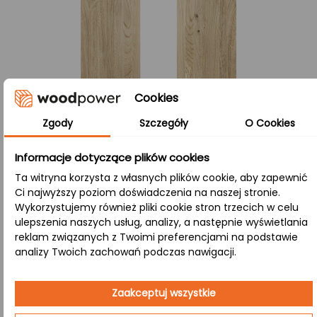
Cookies
Zgody
Szczegóły
O Cookies
Informacje dotyczące plików cookies
Ta witryna korzysta z własnych plików cookie, aby zapewnić
Ci najwyższy poziom doświadczenia na naszej stronie.
Wykorzystujemy również pliki cookie stron trzecich w celu
ulepszenia naszych usług, analizy, a następnie wyświetlania
Co oznacza lity A/B?
reklam związanych z Twoimi preferencjami na podstawie
analizy Twoich zachowań podczas nawigacji.
Lite:
Technologia polega na łączeniu lameli o szerokości około
Zaakceptuj wszystkie
4 cm wyłącznie po ich szerokości. Dzięki temu drewno