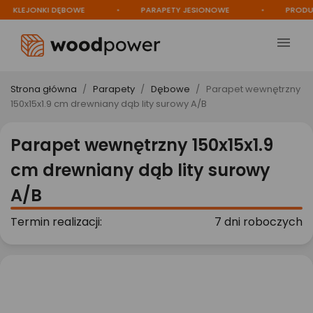
KLEJONKI DĘBOWE
PARAPETY JESIONOWE
PRODUCE

Strona główna
Parapety
Dębowe
Parapet wewnętrzny
150x15x1.9 cm drewniany dąb lity surowy A/B
Parapet wewnętrzny 150x15x1.9
cm drewniany dąb lity surowy
A/B
Termin realizacji:
7 dni roboczych