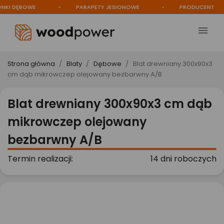
 DĘBOWE
PARAPETY JESIONOWE
PRODUCENT

Strona główna
Blaty
Dębowe
Blat drewniany 300x90x3
cm dąb mikrowczep olejowany bezbarwny A/B
Blat drewniany 300x90x3 cm dąb
mikrowczep olejowany
bezbarwny A/B
Termin realizacji:
14 dni roboczych