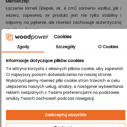
Mikrowczep:
Łączenie lameli (klepek, ok. 4 cm) zarówno wzdłuż, jak i
wszerz, zapewnia, że produkt jest nie tylko stabilny i
odporny na pękanie, ale również zachowuje autentyczną
strukturę drewna.
Cookies
A/B:
Zgody
Szczegóły
O Cookies
Klasa wykończenia, gdzie strona A zachowuje perfekcyjną
gładkość, a strona B prezentuje zdrowe sęki i naturalne
Informacje dotyczące plików cookies
przebarwienia, łącząc nowoczesny wygląd z tradycyjnymi
Ta witryna korzysta z własnych plików cookie, aby zapewnić
cechami drewna.
Ci najwyższy poziom doświadczenia na naszej stronie.
Wykorzystujemy również pliki cookie stron trzecich w celu
Zastosowanie:
ulepszenia naszych usług, analizy, a następnie wyświetlania
reklam związanych z Twoimi preferencjami na podstawie
analizy Twoich zachowań podczas nawigacji.
Jadalnia
– Naturalne drewno tworzące przytulną
atmosferę podczas rodzinnych spotkań. Blat
Zaakceptuj wszystkie
olejowany jest łatwy w pielęgnacji i pięknie się
starzeje.