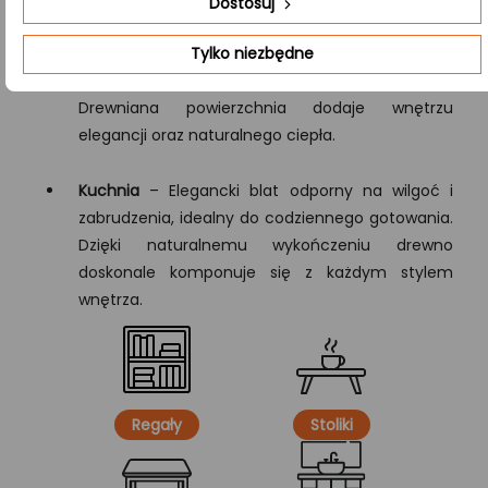
Dostosuj
Tylko niezbędne
Salon
– Idealny jako element dekoracyjny i
użytkowy, podkreślający charakter salonu.
Drewniana powierzchnia dodaje wnętrzu
elegancji oraz naturalnego ciepła.
Kuchnia
– Elegancki blat odporny na wilgoć i
zabrudzenia, idealny do codziennego gotowania.
Dzięki naturalnemu wykończeniu drewno
doskonale komponuje się z każdym stylem
wnętrza.
Regały
Stoliki