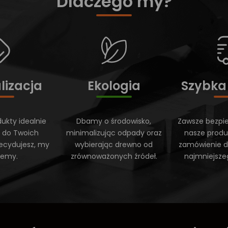
Dlaczego my?
lizacja
Ekologia
Szybka
ukty idealnie
Dbamy o środowisko,
Zawsze bezpi
 do Twoich
minimalizując odpady oraz
nasze produ
ecydujesz, my
wybierając drewno od
zamówienie do
ujemy.
zrównoważonych źródeł.
najmniejsze