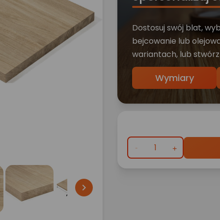
Dostosuj swój blat, wy
bejcowanie lub olejowa
wariantach, lub stwórz
Wymiary
