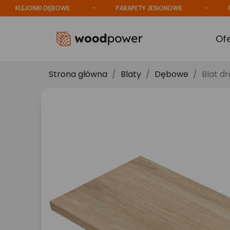
LEJONKI DĘBOWE
PARAPETY JESIONOWE
PRODU
Of
Strona główna
Blaty
Dębowe
Blat d