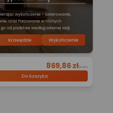
bierając wykończenie – lakierowanie,
nie, oraz frezowanie w różnych
 go od podstaw według własnej wizji.
Krawędzie
Wykończenie
869,86 zł
Brutto
Do koszyka