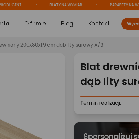
CENT
BLATY NA WYMIAR
PARAPETY NA WYMIAR
erta
O firmie
Blog
Kontakt
Wyce
rewniany 200x80x1.9 cm dąb lity surowy A/B
Blat drewn
dąb lity su
Termin realizacji:
Spersonalizuj s