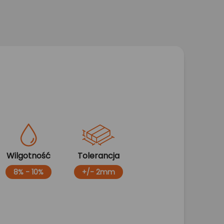
Wilgotność
Tolerancja
8% - 10%
+/- 2mm