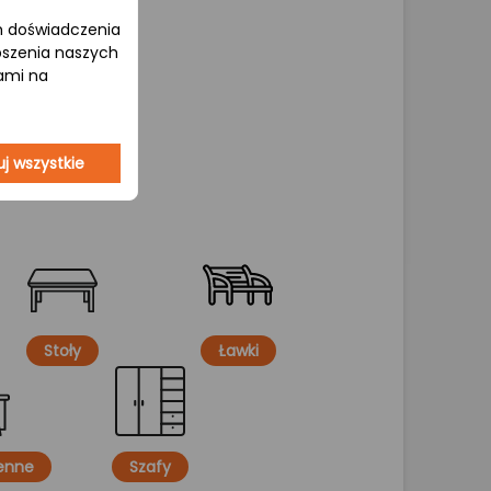
om doświadczenia
epszenia naszych
jami na
j wszystkie
Stoły
Ławki
henne
Szafy