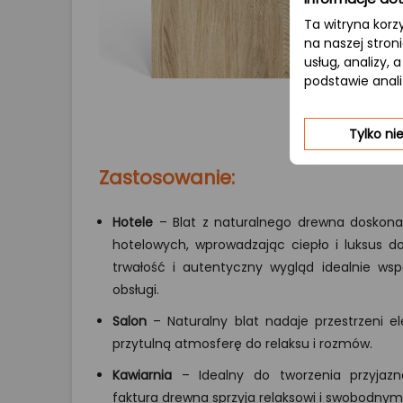
Ta witryna korz
na naszej stron
usług, analizy,
podstawie anal
Tylko n
Zastosowanie:
Hotele
– Blat z naturalnego drewna doskonal
hotelowych, wprowadzając ciepło i luksus do
trwałość i autentyczny wygląd idealnie ws
obsługi.
Salon
– Naturalny blat nadaje przestrzeni ele
przytulną atmosferę do relaksu i rozmów.
Kawiarnia
– Idealny do tworzenia przyjazne
faktura drewna sprzyja relaksowi i swobodn