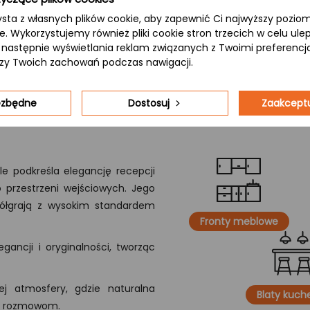
ysta z własnych plików cookie, aby zapewnić Ci najwyższy pozi
ie. Wykorzystujemy również pliki cookie stron trzecich w celu ul
 a następnie wyświetlania reklam związanych z Twoimi preferenc
izy Twoich zachowań podczas nawigacji.
iezbędne
Dostosuj
Zaakceptu
e podkreśla elegancję recepcji
 przestrzeni wejściowych. Jego
półgrają z wysokim standardem
Fronty meblowe
gancji i oryginalności, tworząc
j atmosfery, gdzie naturalna
Blaty kuc
ym rozmowom.