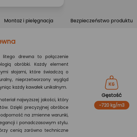
Montaż i pielęgnacja
Bezpieczeństwo produktu
rewna
 litego drewna to połączenie
ologią obróbki. Każdy element
nymi słojami, które świadczą o
uralny, nieprzetworzony wygląd
yniąc każdy kawałek unikalnym.
Gęstość
teriał najwyższej jakości, który
~720 kg/m3
tów. Dzięki precyzyjnej obróbce
 odporność na zmienne warunki,
legancji i ponadczasowym stylu.
którzy cenią zarówno techniczne