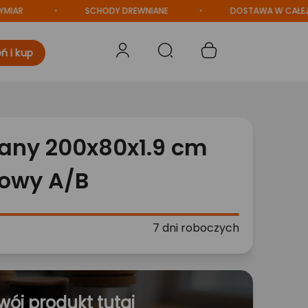
SCHODY DREWNIANE
DOSTAWA W CAŁEJ POLSC
ń i kup
iany 200x80x1.9 cm
rowy A/B
7 dni roboczych
wój produkt tutaj