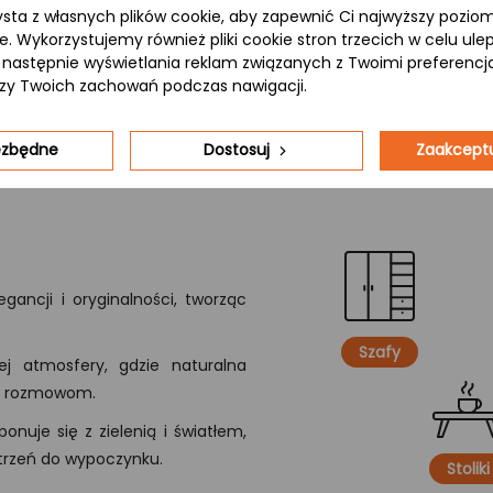
ysta z własnych plików cookie, aby zapewnić Ci najwyższy pozi
ceniących naturalność.
ie. Wykorzystujemy również pliki cookie stron trzecich w celu ul
 a następnie wyświetlania reklam związanych z Twoimi preferenc
izy Twoich zachowań podczas nawigacji.
iezbędne
Dostosuj
Zaakceptu
gancji i oryginalności, tworząc
Szafy
j atmosfery, gdzie naturalna
ym rozmowom.
onuje się z zielenią i światłem,
strzeń do wypoczynku.
Stoliki