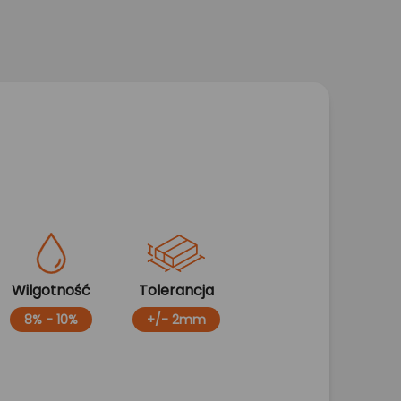
Wilgotność
Tolerancja
8% - 10%
+/- 2mm