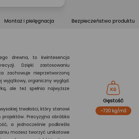
Montaż i pielęgnacja
Bezpieczeństwo produktu
tego drewna, to kwintesencja
ecyzji. Dzięki zastosowaniu
a zachowuje nieprzetworzoną
ej wyjątkowy, organiczny wygląd.
ką, ale też spełnia najwyższe
Gęstość
ysokiej trwałości, który stanowi
~720 kg/m3
projektów. Precyzyjna obróbka
ść, a jednocześnie podkreśla
ązaniu możesz tworzyć unikatowe