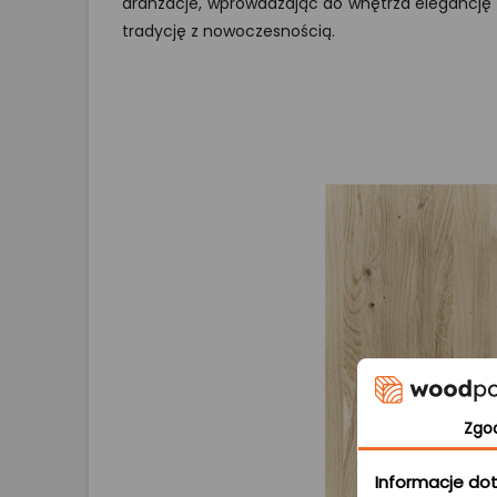
aranżacje, wprowadzając do wnętrza elegancję i
tradycję z nowoczesnością.
Zgo
Informacje dot