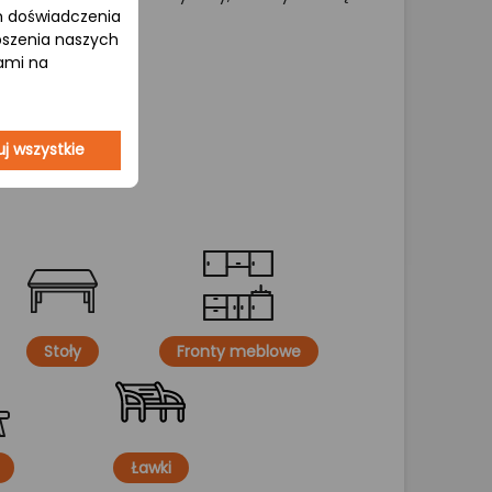
om doświadczenia
epszenia naszych
jami na
j wszystkie
Stoły
Fronty meblowe
Ławki