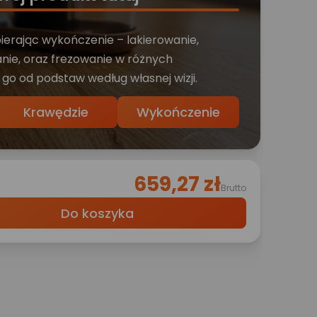
bierając wykończenie – lakierowanie,
nie, oraz frezowanie w różnych
 go od podstaw według własnej wizji.
Krawędzie
Wykończenie
659,27 zł
Brutto
Do koszyka