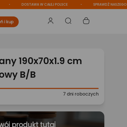
DOSTAWA W CAŁEJ POLSCE
SPRAWDŹ NASZEGO BLOG
ń i kup
any 190x70x1.9 cm
rowy B/B
7 dni roboczych
wój produkt tutaj