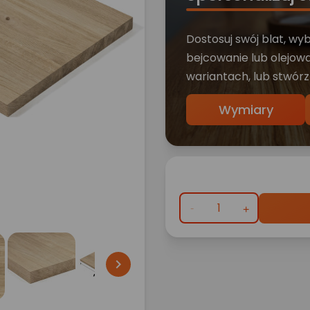
Dostosuj swój blat, wy
bejcowanie lub olejowa
wariantach, lub stwórz
Wymiary
