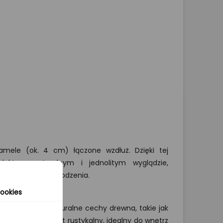
 lamele (ok. 4 cm) łączone wzdłuż. Dzięki tej
rodukt o naturalnym i jednolitym wyglądzie,
pornością na uszkodzenia.
ookies
na) eksponują naturalne cechy drewna, takie jak
worząc spójny efekt rustykalny, idealny do wnętrz