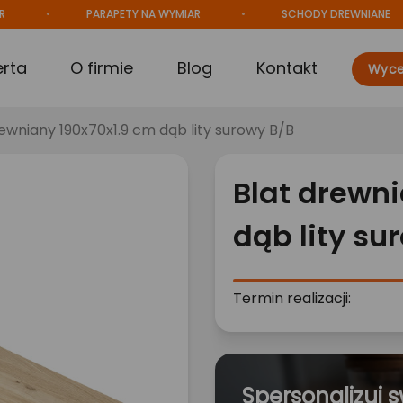
PARAPETY NA WYMIAR
SCHODY DREWNIANE
erta
O firmie
Blog
Kontakt
Wyce
rewniany 190x70x1.9 cm dąb lity surowy B/B
Blat drewni
dąb lity su
Termin realizacji:
Spersonalizuj s