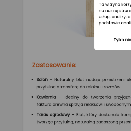
Ta witryna korz
na naszej stron
usług, analizy,
podstawie anal
Tylko n
Zastosowanie:
Salon
– Naturalny blat nadaje przestrzeni ele
przytulną atmosferę do relaksu i rozmów.
Kawiarnia
– Idealny do tworzenia przyjazne
faktura drewna sprzyja relaksowi i swobodn
Taras ogrodowy
– Blat, który doskonale komp
tworząc przytulną, naturalną zadaszoną prze