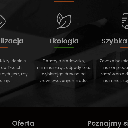
lizacja
Ekologia
Szybka
ukty idealnie
Dbamy o środowisko,
Zawsze bezpi
 do Twoich
minimalizując odpady oraz
nasze produ
ecydujesz, my
wybierając drewno od
zamówienie do
ujemy.
zrównoważonych źródeł.
najmniejsze
Oferta
Poznajmy s