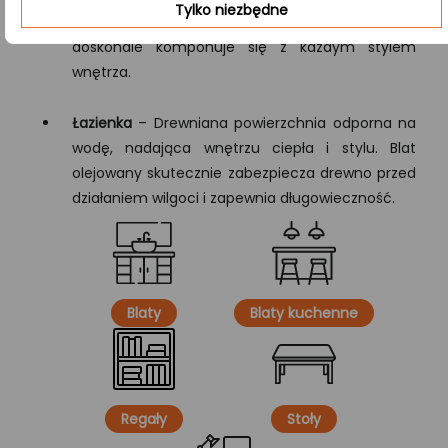
Tylko niezbędne
Dzięki naturalnemu wykończeniu drewno
doskonale komponuje się z każdym stylem
wnętrza.
Łazienka
– Drewniana powierzchnia odporna na
wodę, nadająca wnętrzu ciepła i stylu. Blat
olejowany skutecznie zabezpiecza drewno przed
działaniem wilgoci i zapewnia długowieczność.
Blaty
Blaty kuchenne
Regały
Stoły