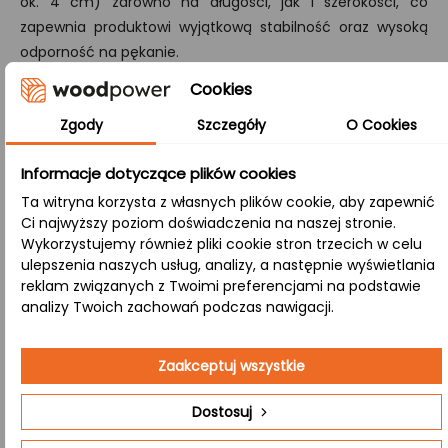
ok. 4 cm) zarówno na długości, jak i szerokości, co
zapewnia produktowi wyjątkową stabilność oraz wysoką
odporność na pękanie.
Cookies
B/B:
Obie strony blatu są wykończone w sposób naturalny –
Zgody
Szczegóły
O Cookies
prezentują autentyczne sęki i przebarwienia, nadając
produktowi rustykalny, niepowtarzalny wygląd.
Informacje dotyczące plików cookies
Ta witryna korzysta z własnych plików cookie, aby zapewnić
Ci najwyższy poziom doświadczenia na naszej stronie.
Zastosowanie:
Wykorzystujemy również pliki cookie stron trzecich w celu
ulepszenia naszych usług, analizy, a następnie wyświetlania
reklam związanych z Twoimi preferencjami na podstawie
Salon
– Idealny jako element dekoracyjny i
analizy Twoich zachowań podczas nawigacji.
użytkowy, podkreślający charakter salonu.
Drewniana powierzchnia dodaje wnętrzu
Zaakceptuj wszystkie
elegancji oraz naturalnego ciepła.
Dostosuj
Kuchnia
– Elegancki blat odporny na wilgoć i
zabrudzenia, idealny do codziennego gotowania.