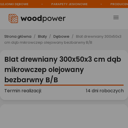
EJONKI DĘBOWE
PARAPETY JESIONOWE
PRODUCENT

Strona główna
Blaty
Dębowe
Blat drewniany 300x50x3
cm dąb mikrowczep olejowany bezbarwny B/B
Blat drewniany 300x50x3 cm dąb
mikrowczep olejowany
bezbarwny B/B
Termin realizacji:
14 dni roboczych