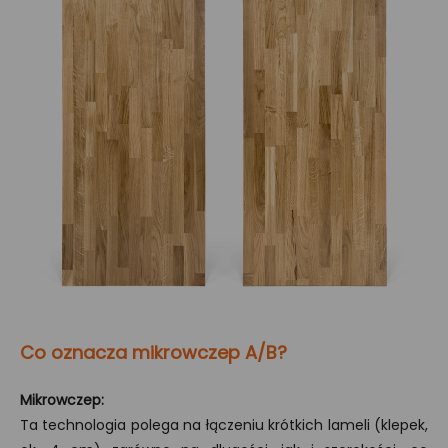
Co oznacza mikrowczep A/B?
Mikrowczep:
Ta technologia polega na łączeniu krótkich lameli (klepek,