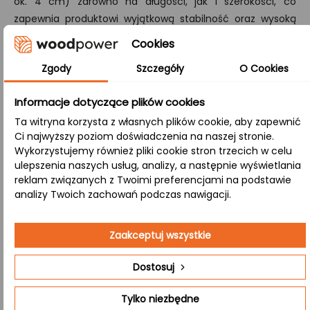
ok. 4 cm) zarówno na długości, jak i szerokości, co
zapewnia produktowi wyjątkową stabilność oraz wysoką
odporność na pękanie.
Cookies
A/B:
Zgody
Szczegóły
O Cookies
Klasa, w której strona A (góra) prezentuje powierzchnię
bez sęków, a strona B (dół) eksponuje naturalne sęki,
Informacje dotyczące plików cookies
różnorodną kolorystykę i subtelne przebarwienia.
Ta witryna korzysta z własnych plików cookie, aby zapewnić
Ci najwyższy poziom doświadczenia na naszej stronie.
Wykorzystujemy również pliki cookie stron trzecich w celu
Zastosowanie:
ulepszenia naszych usług, analizy, a następnie wyświetlania
reklam związanych z Twoimi preferencjami na podstawie
analizy Twoich zachowań podczas nawigacji.
Kawiarnia
– Drewno olejowane, które tworzy
przyjazną atmosferę idealną do spotkań przy
Zaakceptuj wszystkie
kawie.
Dostosuj
Jadalnia
– Naturalne drewno tworzące przytulną
atmosferę podczas rodzinnych spotkań. Blat
Tylko niezbędne
olejowany jest łatwy w pielęgnacji i pięknie się