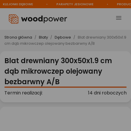
EJONKI DĘBOWE
PARAPETY JESIONOWE
PRODUCENT

Strona główna
Blaty
Dębowe
Blat drewniany 300x50x1.9
cm dąb mikrowczep olejowany bezbarwny A/B
Blat drewniany 300x50x1.9 cm
dąb mikrowczep olejowany
bezbarwny A/B
Termin realizacji:
14 dni roboczych