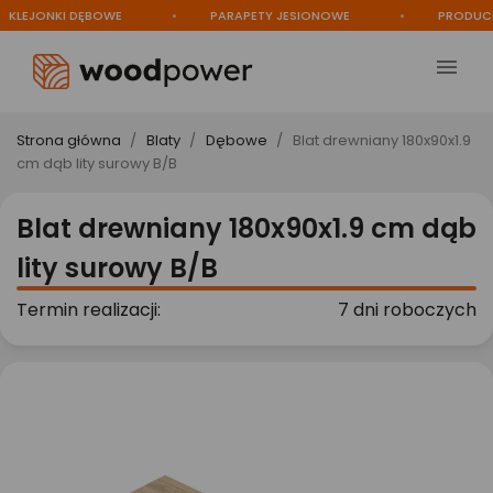
EJONKI DĘBOWE
PARAPETY JESIONOWE
PRODUCENT

Strona główna
Blaty
Dębowe
Blat drewniany 180x90x1.9
cm dąb lity surowy B/B
Blat drewniany 180x90x1.9 cm dąb
lity surowy B/B
Termin realizacji:
7 dni roboczych