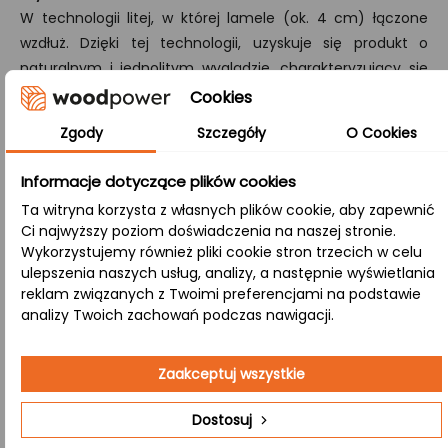
W technologii litej, w której lamele (ok. 4 cm) łączone
wzdłuż. Dzięki tej technologii, uzyskuje się produkt o
naturalnym i jednolitym wyglądzie, charakteryzujący się
wysoką odpornością na uszkodzenia.
Cookies
Zgody
Szczegóły
O Cookies
B/B:
Obie powierzchnie (górna i dolna) eksponują naturalne
Informacje dotyczące plików cookies
cechy drewna, takie jak sęki i subtelne przebarwienia,
tworząc spójny efekt rustykalny, idealny do wnętrz
Ta witryna korzysta z własnych plików cookie, aby zapewnić
Ci najwyższy poziom doświadczenia na naszej stronie.
ceniących naturalność.
Wykorzystujemy również pliki cookie stron trzecich w celu
ulepszenia naszych usług, analizy, a następnie wyświetlania
Zastosowanie:
reklam związanych z Twoimi preferencjami na podstawie
analizy Twoich zachowań podczas nawigacji.
Jadalnia
– Centralny element aranżacji, który
Zaakceptuj wszystkie
podkreśla przytulność przestrzeni, idealny do
rodzinnych posiłków i spotkań przy stole.
Dostosuj