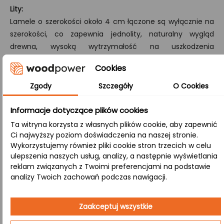
Lity:
Lamele o szerokości około 4 cm łączone są wyłącznie na
szerokości, co zapewnia jednolity, naturalny wygląd
drewna, wysoką wytrzymałość na uszkodzenia
mechaniczne oraz spójną strukturę drewna.
Cookies
A/B:
Zgody
Szczegóły
O Cookies
Klasa, w której strona A (góra) prezentuje powierzchnię
bez sęków, a strona B (dół) eksponuje naturalne sęki,
Informacje dotyczące plików cookies
różnorodną kolorystykę i subtelne przebarwienia.
Ta witryna korzysta z własnych plików cookie, aby zapewnić
Ci najwyższy poziom doświadczenia na naszej stronie.
Zastosowanie:
Wykorzystujemy również pliki cookie stron trzecich w celu
ulepszenia naszych usług, analizy, a następnie wyświetlania
reklam związanych z Twoimi preferencjami na podstawie
analizy Twoich zachowań podczas nawigacji.
Biuro i przestrzenie komercyjne
– Funkcjonalny i
estetyczny blat w miejscu pracy podkreśla
profesjonalizm, tworząc inspirujące środowisko
Zaakceptuj wszystkie
do kreatywnej pracy.