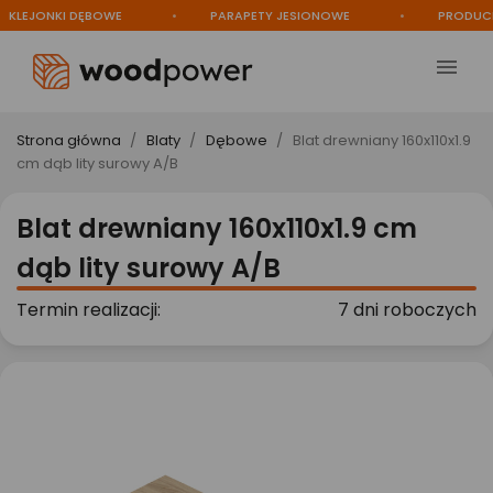
EJONKI DĘBOWE
PARAPETY JESIONOWE
PRODUCENT

Strona główna
Blaty
Dębowe
Blat drewniany 160x110x1.9
cm dąb lity surowy A/B
Blat drewniany 160x110x1.9 cm
dąb lity surowy A/B
Termin realizacji:
7 dni roboczych