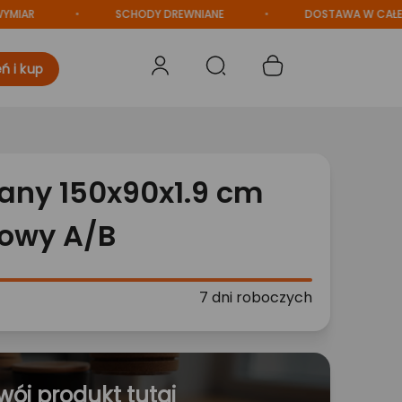
SCHODY DREWNIANE
DOSTAWA W CAŁEJ POLS
ń i kup
iany 150x90x1.9 cm
rowy A/B
7 dni roboczych
wój produkt tutaj