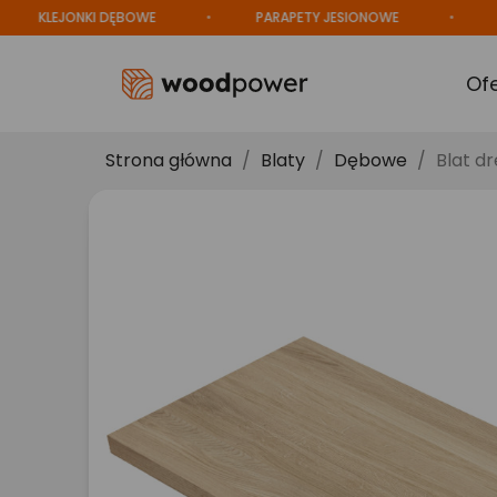
LEJONKI DĘBOWE
PARAPETY JESIONOWE
PRODU
Of
Strona główna
Blaty
Dębowe
Blat d