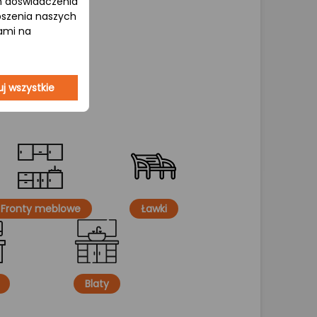
om doświadczenia
epszenia naszych
jami na
j wszystkie
Fronty meblowe
Ławki
Blaty