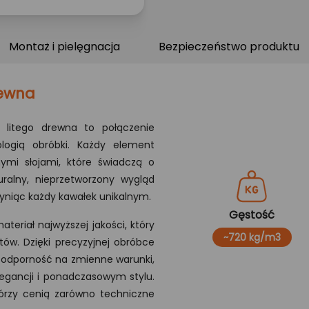
Montaż i pielęgnacja
Bezpieczeństwo produktu
rewna
 litego drewna to połączenie
ologią obróbki. Każdy element
nymi słojami, które świadczą o
uralny, nieprzetworzony wygląd
yniąc każdy kawałek unikalnym.
Gęstość
teriał najwyższej jakości, który
~720 kg/m3
tów. Dzięki precyzyjnej obróbce
 odporność na zmienne warunki,
legancji i ponadczasowym stylu.
którzy cenią zarówno techniczne