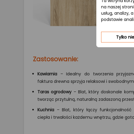
Ta witryna korz
na naszej stron
usług, analizy,
podstawie anal
Tylko n
Zastosowanie:
Kawiarnia
– Idealny do tworzenia przyjazne
faktura drewna sprzyja relaksowi i swobodn
Taras ogrodowy
– Blat, który doskonale komp
tworząc przytulną, naturalną zadaszoną prze
Kuchnia
– Blat, który łączy funkcjonalność
ciepła i trwałości każdemu wnętrzu, gdzie got