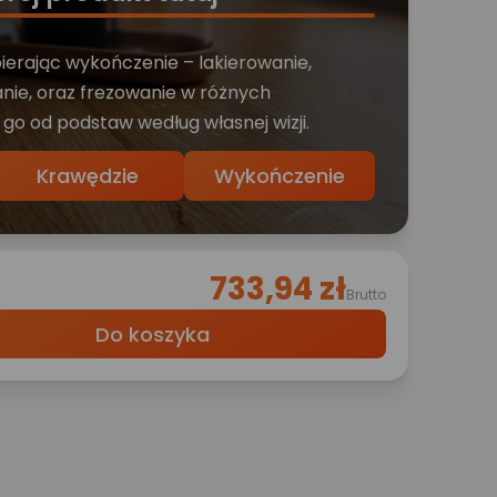
bierając wykończenie – lakierowanie,
nie, oraz frezowanie w różnych
 go od podstaw według własnej wizji.
Krawędzie
Wykończenie
733,94 zł
Brutto
Do koszyka