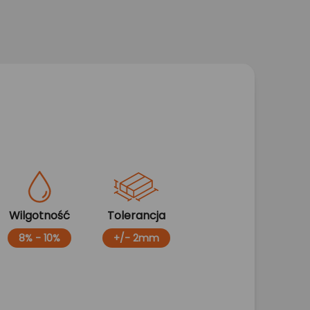
Wilgotność
Tolerancja
8% - 10%
+/- 2mm