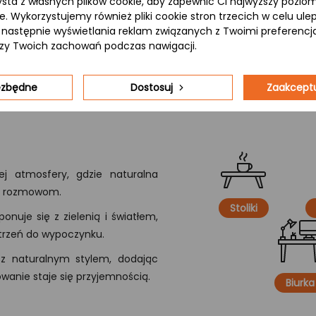
ysta z własnych plików cookie, aby zapewnić Ci najwyższy pozi
ie. Wykorzystujemy również pliki cookie stron trzecich w celu ul
 a następnie wyświetlania reklam związanych z Twoimi preferenc
izy Twoich zachowań podczas nawigacji.
iezbędne
Dostosuj
Zaakceptu
j atmosfery, gdzie naturalna
ym rozmowom.
Stoliki
onuje się z zielenią i światłem,
strzeń do wypoczynku.
 z naturalnym stylem, dodając
owanie staje się przyjemnością.
Biurka