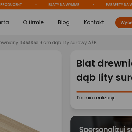
CENT
BLATY NA WYMIAR
PARAPETY NA WYMIAR
erta
O firmie
Blog
Kontakt
Wyce
rewniany 150x90x1.9 cm dąb lity surowy A/B
Blat drewn
dąb lity su
Termin realizacji:
Spersonalizuj s