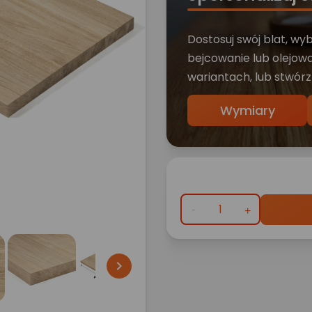
Dostosuj swój blat, wy
bejcowanie lub olejowa
wariantach, lub stwórz
Wymiary
