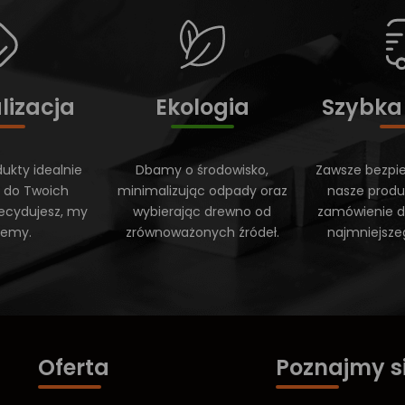
lizacja
Ekologia
Szybka
ukty idealnie
Dbamy o środowisko,
Zawsze bezpi
 do Twoich
minimalizując odpady oraz
nasze produ
ecydujesz, my
wybierając drewno od
zamówienie do
ujemy.
zrównoważonych źródeł.
najmniejsze
Oferta
Poznajmy s