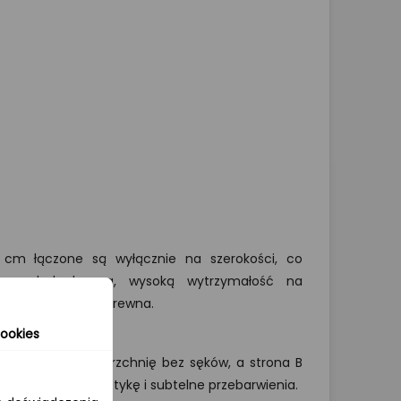
 cm łączone są wyłącznie na szerokości, co
lny wygląd drewna, wysoką wytrzymałość na
spójną strukturę drewna.
ookies
) prezentuje powierzchnię bez sęków, a strona B
różnorodną kolorystykę i subtelne przebarwienia.