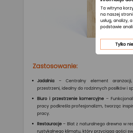
Ta witryna korz
na naszej stron
usług, analizy,
podstawie anal
Tylko n
Zastosowanie:
Jadalnia
– Centralny element aranżacji, 
przestrzeni, idealny do rodzinnych posiłków i s
Biuro i przestrzenie komercyjne
– Funkcjonal
pracy podkreśla profesjonalizm, tworząc insp
pracy.
Restauracje
– Blat z naturalnego drewna w re
rustykalnego klimatu, który przyciąga gości s