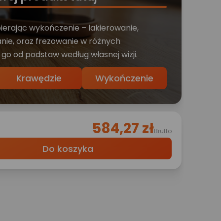
bierając wykończenie – lakierowanie,
nie, oraz frezowanie w różnych
 go od podstaw według własnej wizji.
Krawędzie
Wykończenie
584,27 zł
Brutto
Do koszyka