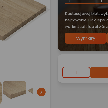
Dostosuj swój blat, wy
bejcowanie lub olejowa
wariantach, lub stwórz
Wymiary
