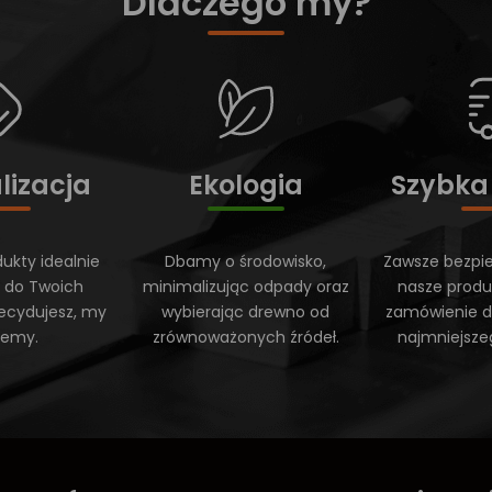
Dlaczego my?
lizacja
Ekologia
Szybka
ukty idealnie
Dbamy o środowisko,
Zawsze bezpi
 do Twoich
minimalizując odpady oraz
nasze produ
ecydujesz, my
wybierając drewno od
zamówienie do
ujemy.
zrównoważonych źródeł.
najmniejsze