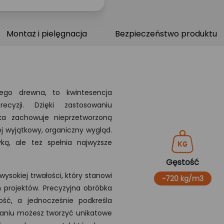
Montaż i pielęgnacja
Bezpieczeństwo produktu
tego drewna, to kwintesencja
ecyzji. Dzięki zastosowaniu
a zachowuje nieprzetworzoną
ej wyjątkowy, organiczny wygląd.
ką, ale też spełnia najwyższe
Gęstość
ysokiej trwałości, który stanowi
~720 kg/m3
projektów. Precyzyjna obróbka
ść, a jednocześnie podkreśla
ązaniu możesz tworzyć unikatowe