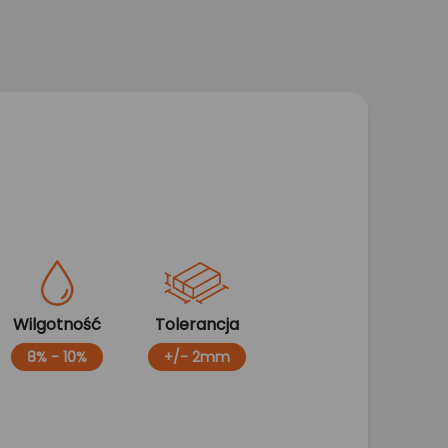
Wilgotność
Tolerancja
8% - 10%
+/- 2mm