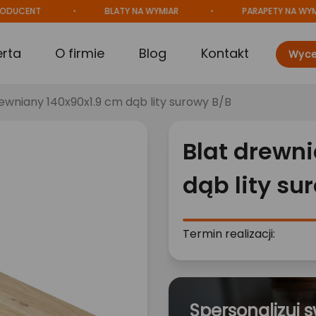
CENT
BLATY NA WYMIAR
PARAPETY NA WYMIAR
erta
O firmie
Blog
Kontakt
Wyce
rewniany 140x90x1.9 cm dąb lity surowy B/B
Blat drewn
dąb lity su
Termin realizacji:
Spersonalizuj s