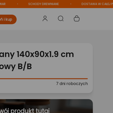
SCHODY DREWNIANE
DOSTAWA W CAŁEJ POLS
ń i kup
iany 140x90x1.9 cm
rowy B/B
7 dni roboczych
wój produkt tutaj