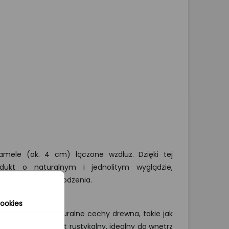
 lamele (ok. 4 cm) łączone wzdłuż. Dzięki tej
rodukt o naturalnym i jednolitym wyglądzie,
pornością na uszkodzenia.
ookies
na) eksponują naturalne cechy drewna, takie jak
worząc spójny efekt rustykalny, idealny do wnętrz