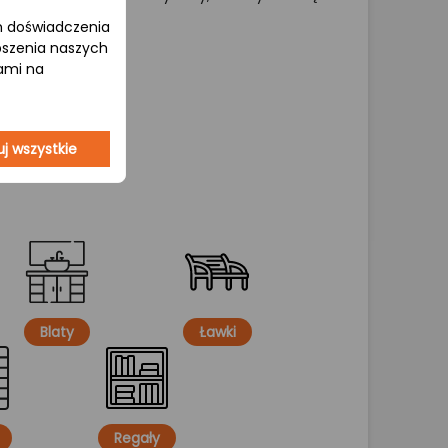
om doświadczenia
epszenia naszych
jami na
j wszystkie
Blaty
Ławki
Regały