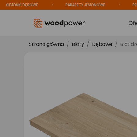
LEJONKI DĘBOWE
PARAPETY JESIONOWE
PRODU
Of
Strona główna
Blaty
Dębowe
Blat d