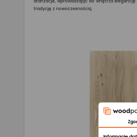
aranżacje, wprowadzając do wnętrza elegancję i
tradycję z nowoczesnością.
Zgo
Informacje dot