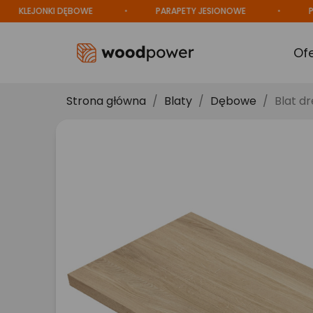
EJONKI DĘBOWE
PARAPETY JESIONOWE
PRODU
Of
Strona główna
Blaty
Dębowe
Blat d