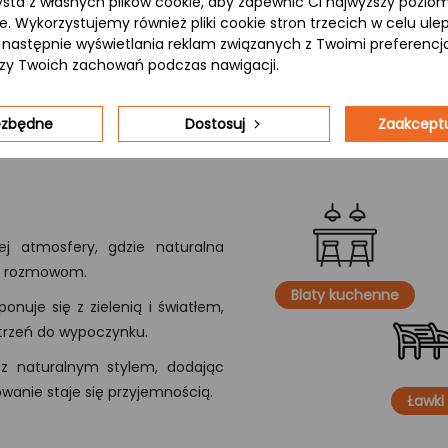
ysta z własnych plików cookie, aby zapewnić Ci najwyższy pozi
ie. Wykorzystujemy również pliki cookie stron trzecich w celu ul
 a następnie wyświetlania reklam związanych z Twoimi preferenc
izy Twoich zachowań podczas nawigacji.
iezbędne
Dostosuj
Zaakceptu
j atmosfery, gdzie naturalna
ym rozmowom.
Blaty kuchenne
onuje się z zielenią i światłem,
strzeń do wypoczynku.
 z naturalnym stylem, dodając
owanie staje się przyjemnością.
Ławki