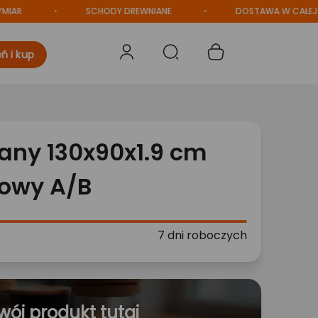
SCHODY DREWNIANE
DOSTAWA W CAŁEJ POLSC
ń i kup
any 130x90x1.9 cm
rowy A/B
7 dni roboczych
wój produkt tutaj