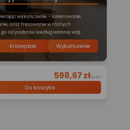
bierając wykończenie – lakierowanie,
nie, oraz frezowanie w różnych
 go od podstaw według własnej wizji.
Krawędzie
Wykończenie
598,67 zł
Brutto
Do koszyka