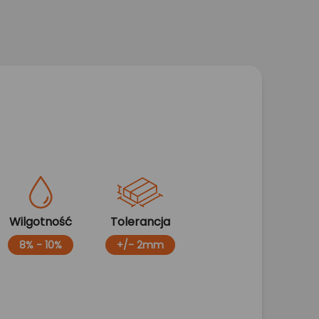
Wilgotność
Tolerancja
8% - 10%
+/- 2mm