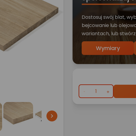
Dostosuj swój blat, wy
bejcowanie lub olejowa
wariantach, lub stwórz
Wymiary
