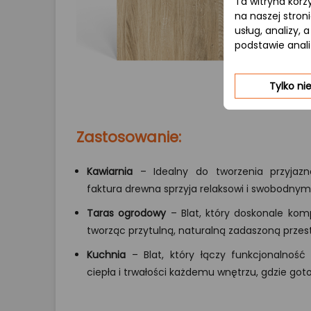
Ta witryna korz
na naszej stron
usług, analizy,
podstawie anal
Tylko n
Zastosowanie:
Kawiarnia
– Idealny do tworzenia przyjazne
faktura drewna sprzyja relaksowi i swobodn
Taras ogrodowy
– Blat, który doskonale komp
tworząc przytulną, naturalną zadaszoną prze
Kuchnia
– Blat, który łączy funkcjonalność
ciepła i trwałości każdemu wnętrzu, gdzie got