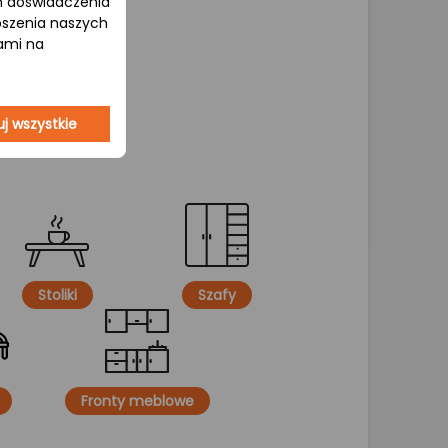
om doświadczenia
epszenia naszych
jami na
j wszystkie
Stoliki
Szafy
Fronty meblowe