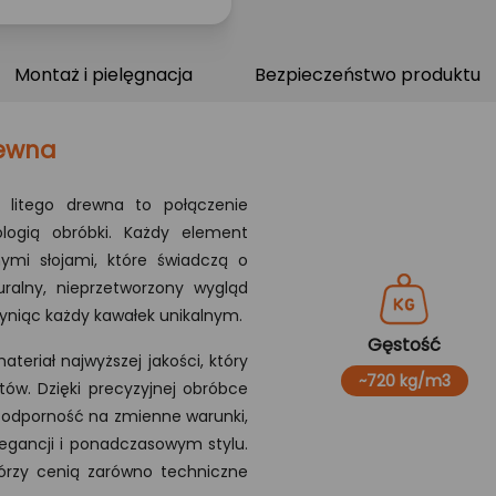
Montaż i pielęgnacja
Bezpieczeństwo produktu
rewna
 litego drewna to połączenie
ologią obróbki. Każdy element
nymi słojami, które świadczą o
uralny, nieprzetworzony wygląd
yniąc każdy kawałek unikalnym.
Gęstość
teriał najwyższej jakości, który
~720 kg/m3
tów. Dzięki precyzyjnej obróbce
 odporność na zmienne warunki,
legancji i ponadczasowym stylu.
którzy cenią zarówno techniczne