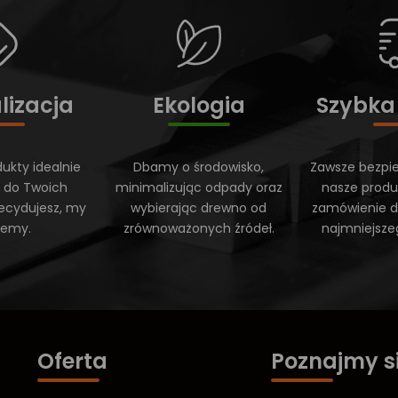
lizacja
Ekologia
Szybka
ukty idealnie
Dbamy o środowisko,
Zawsze bezpi
 do Twoich
minimalizując odpady oraz
nasze produ
ecydujesz, my
wybierając drewno od
zamówienie do
ujemy.
zrównoważonych źródeł.
najmniejsze
Oferta
Poznajmy s