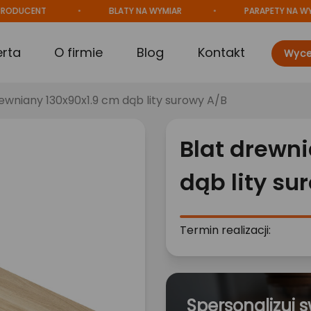
CENT
BLATY NA WYMIAR
PARAPETY NA WYMIAR
erta
O firmie
Blog
Kontakt
Wyce
rewniany 130x90x1.9 cm dąb lity surowy A/B
Blat drewni
dąb lity su
Termin realizacji:
Spersonalizuj s