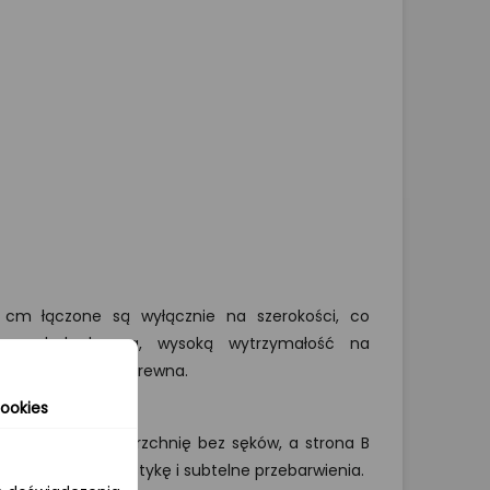
 cm łączone są wyłącznie na szerokości, co
lny wygląd drewna, wysoką wytrzymałość na
spójną strukturę drewna.
ookies
) prezentuje powierzchnię bez sęków, a strona B
różnorodną kolorystykę i subtelne przebarwienia.