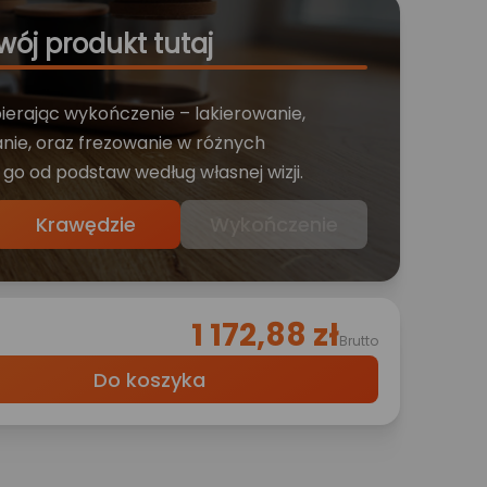
wój produkt tutaj
bierając wykończenie – lakierowanie,
nie, oraz frezowanie w różnych
 go od podstaw według własnej wizji.
Krawędzie
Wykończenie
1 172,88 zł
Brutto
Do koszyka