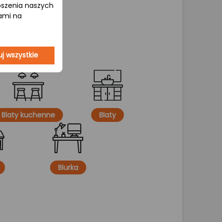
epszenia naszych
jami na
j wszystkie
Blaty kuchenne
Blaty
Biurka