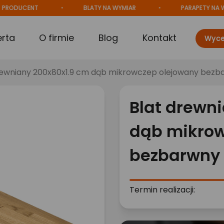
UCENT
BLATY NA WYMIAR
PARAPETY NA WYMIAR
erta
O firmie
Blog
Kontakt
Wyce
rewniany 200x80x1.9 cm dąb mikrowczep olejowany bezb
Blat drewn
dąb mikrow
bezbarwny 
Termin realizacji: