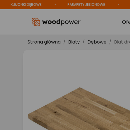
KLEJONKI DĘBOWE
PARAPETY JESIONOWE
PROD
Of
Strona główna
Blaty
Dębowe
Blat d