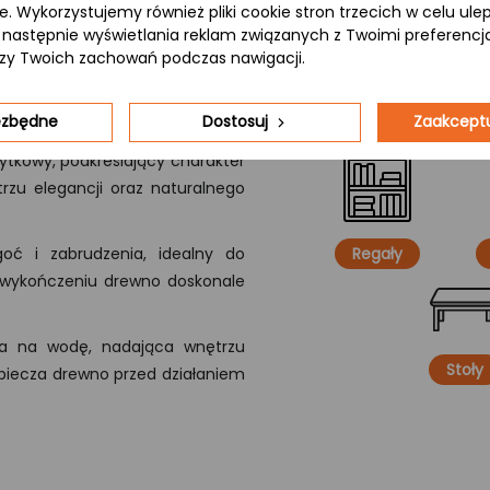
ie. Wykorzystujemy również pliki cookie stron trzecich w celu ul
 a następnie wyświetlania reklam związanych z Twoimi preferenc
izy Twoich zachowań podczas nawigacji.
iezbędne
Dostosuj
Zaakceptu
ytkowy, podkreślający charakter
rzu elegancji oraz naturalnego
oć i zabrudzenia, idealny do
Regały
 wykończeniu drewno doskonale
a na wodę, nadająca wnętrzu
Stoły
ezpiecza drewno przed działaniem