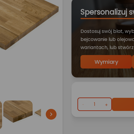
Spersonalizuj s
Dostosuj swój blat, wy
bejcowanie lub olejowa
wariantach, lub stwórz
Wymiary
