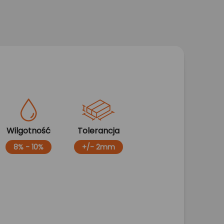
Wilgotność
Tolerancja
8% - 10%
+/- 2mm