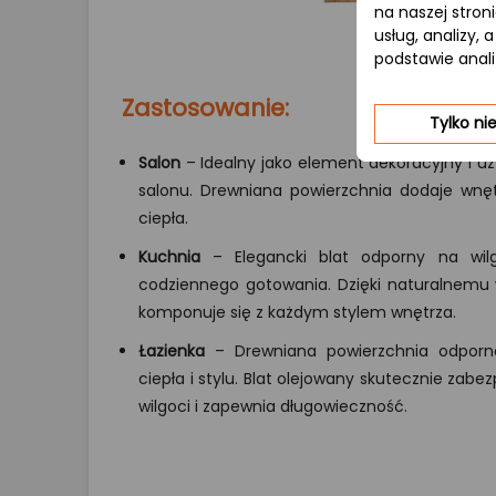
na naszej stron
usług, analizy,
podstawie anal
Zastosowanie:
Tylko n
Salon
– Idealny jako element dekoracyjny i uż
salonu. Drewniana powierzchnia dodaje wnęt
ciepła.
Kuchnia
– Elegancki blat odporny na wilg
codziennego gotowania. Dzięki naturalnemu
komponuje się z każdym stylem wnętrza.
Łazienka
– Drewniana powierzchnia odporn
ciepła i stylu. Blat olejowany skutecznie zab
wilgoci i zapewnia długowieczność.