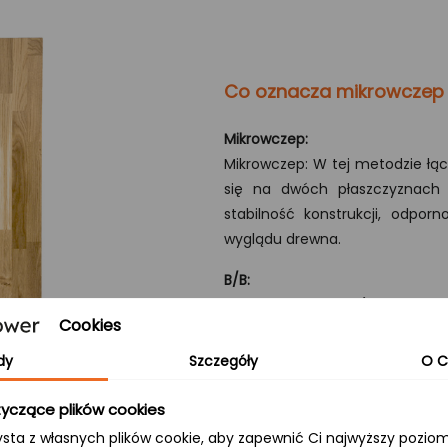
Co oznacza mikrowczep
Mikrowczep:
Mikrowczep: W tej metodzie łąc
się na dwóch płaszczyznach 
stabilność konstrukcji, odpo
wyglądu drewna.
B/B:
Obie powierzchnie (górna i dol
Cookies
sęki i subtelne przebarwienia, t
ceniących naturalność.
dy
Szczegóły
O C
yczące plików cookies
ysta z własnych plików cookie, aby zapewnić Ci najwyższy pozi