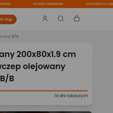
SCHODY DREWNIANE
DOSTAWA W CAŁEJ POL
ń i kup
arwny B/B
iany 200x80x1.9 cm
czep olejowany
B/B
14 dni roboczych