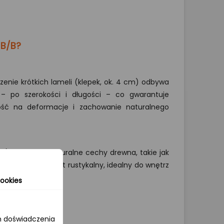
 B/B?
zenie krótkich lameli (klepek, ok. 4 cm) odbywa
– po szerokości i długości – co gwarantuje
rność na deformacje i zachowanie naturalnego
na) eksponują naturalne cechy drewna, takie jak
worząc spójny efekt rustykalny, idealny do wnętrz
ookies
om doświadczenia