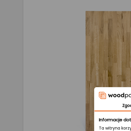
Zgo
Informacje dot
Ta witryna korz