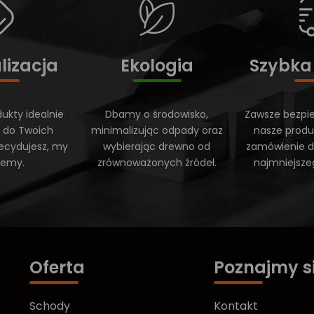
lizacja
Ekologia
Szybka
ukty idealnie
Dbamy o środowisko,
Zawsze bezpi
 do Twoich
minimalizując odpady oraz
nasze produ
ecydujesz, my
wybierając drewno od
zamówienie do
ujemy.
zrównoważonych źródeł.
najmniejsze
Oferta
Poznajmy s
Schody
Kontakt