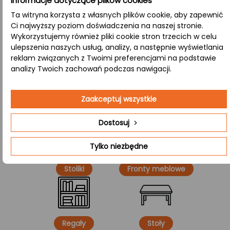
Informacje dotyczące plików cookies
standardem obsługi.
Ta witryna korzysta z własnych plików cookie, aby zapewnić
Ci najwyższy poziom doświadczenia na naszej stronie.
Salon
– Naturalny blat nadaje przestrzeni
Wykorzystujemy również pliki cookie stron trzecich w celu
elegancji i oryginalności, tworząc przytulną
ulepszenia naszych usług, analizy, a następnie wyświetlania
reklam związanych z Twoimi preferencjami na podstawie
atmosferę do relaksu i rozmów.
analizy Twoich zachowań podczas nawigacji.
Kawiarnia
– Idealny do tworzenia przyjaznej
atmosfery, gdzie naturalna faktura drewna
Zaakceptuj wszystkie
sprzyja relaksowi i swobodnym rozmowom.
Dostosuj
Tylko niezbędne
Stoliki
Fronty meblowe
Regały
Stoły