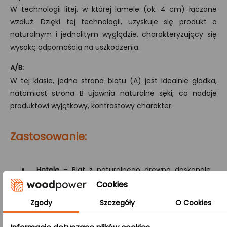
W technologii litej, w której lamele (ok. 4 cm) łączone
wzdłuż. Dzięki tej technologii, uzyskuje się produkt o
naturalnym i jednolitym wyglądzie, charakteryzujący się
wysoką odpornością na uszkodzenia.
A/B:
W tej klasie, jedna strona blatu (A) jest idealnie gładka,
natomiast strona B ujawnia naturalne sęki, co nadaje
produktowi wyjątkowy, kontrastowy charakter.
Zastosowanie:
Hotele
– Blat z naturalnego drewna doskonale
podkreśla elegancję recepcji hotelowych,
Cookies
wprowadzając ciepło i luksus do przestrzeni
Zgody
Szczegóły
O Cookies
wejściowych. Jego trwałość i autentyczny
wygląd idealnie współgrają z wysokim