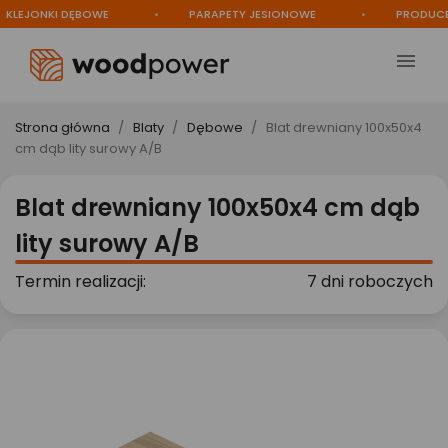
EJONKI DĘBOWE
PARAPETY JESIONOWE
PRODUCENT

Strona główna
Blaty
Dębowe
Blat drewniany 100x50x4
cm dąb lity surowy A/B
Blat drewniany 100x50x4 cm dąb
lity surowy A/B
Termin realizacji:
7 dni roboczych