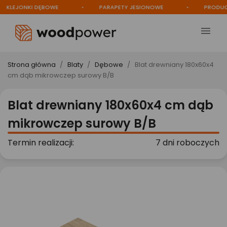
LEJONKI DĘBOWE
PARAPETY JESIONOWE
PRODUCEN

Strona główna
Blaty
Dębowe
Blat drewniany 180x60x4
cm dąb mikrowczep surowy B/B
Blat drewniany 180x60x4 cm dąb
mikrowczep surowy B/B
Termin realizacji:
7 dni roboczych