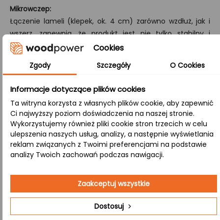
Mikrowczep:
Łączenie lameli (klepek, ok. 4 cm) zarówno wzdłuż, jak i
wszerz, zapewnia, że produkt jest nie tylko stabilny i
odporny na pękanie, ale również zachowuje autentyczną
Cookies
strukturę drewna.
Zgody
Szczegóły
O Cookies
B/B:
Informacje dotyczące plików cookies
Zarówno strona górna, jak i dolna zachowują naturalne
sęki i różnorodną kolorystykę, nadając blatowi tradycyjny i
Ta witryna korzysta z własnych plików cookie, aby zapewnić
Ci najwyższy poziom doświadczenia na naszej stronie.
autentyczny charakter, doskonale wpisujący się w
Wykorzystujemy również pliki cookie stron trzecich w celu
różnorodne aranżacje.
ulepszenia naszych usług, analizy, a następnie wyświetlania
reklam związanych z Twoimi preferencjami na podstawie
analizy Twoich zachowań podczas nawigacji.
Zastosowanie:
Zaakceptuj wszystkie
Salon
– Naturalny blat nadaje przestrzeni
elegancji i oryginalności, tworząc przytulną
Dostosuj
atmosferę do relaksu i rozmów.